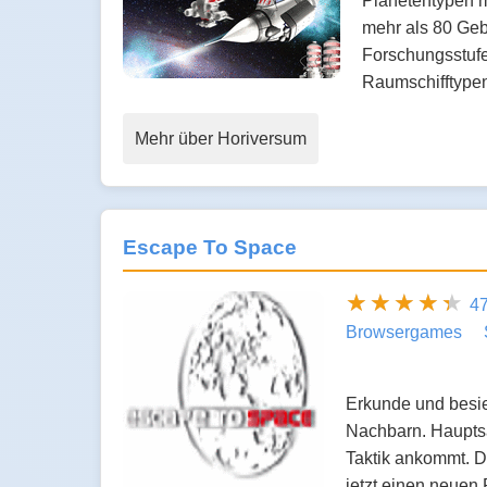
Planetentypen m
mehr als 80 Geb
Forschungsstufe
Raumschifftyp
Mehr über Horiversum
Escape To Space
4
Browsergames
Erkunde und besied
Nachbarn. Hauptsa
Taktik ankommt. D
jetzt einen neuen