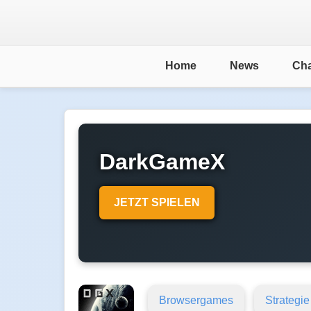
Home
News
Cha
DarkGameX
JETZT SPIELEN
Browsergames
Strategie