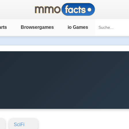
rts
Browsergames
io Games
SciFi