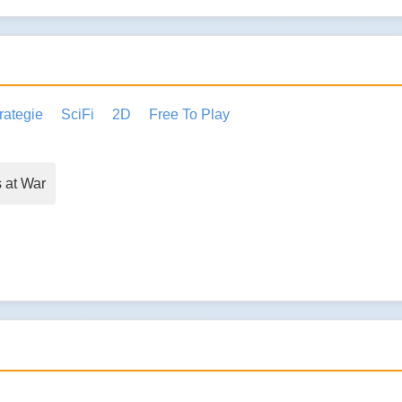
rategie
SciFi
2D
Free To Play
 at War