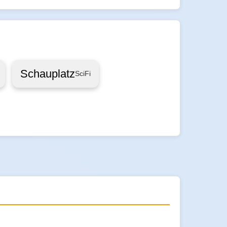
Schauplatz
SciFi