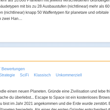
ehr als 10.000 Planeten mit jeweils verschiedenen Grundeigen
äudetypen mit bis zu 28 Ausbaustufen (nichtlinear) mehr als 6
n (nichtlinear) knapp 50 Waffentypen für planetare und orbital
en zwei Han…
7 Bewertungen
Strategie
SciFi
Klassisch
Unkommerziell
le einen neuen Planeten. Gründe eine Zivilisation und lebe fri
che du überlebst... Escape to Space ist ein kostenloses Brows
u bist im Jahr 2021 angekommen und die Erde wurde zerstört. E
 Planeten besiedeln. Als einer der ersten Gründer entscheides