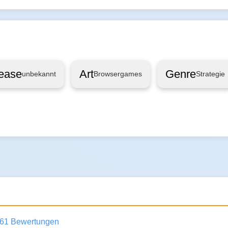
ease
Art
Genre
unbekannt
Browsergames
Strategie
61 Bewertungen