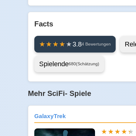
Facts
Rel
3.8
4 Bewertungen
Spielende
680
(Schätzung)
Mehr SciFi- Spiele
GalaxyTrek