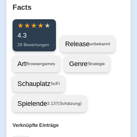
Facts
4.3
Release
unbekannt
28 Bewertungen
Art
Genre
Browsergames
Strategie
Schauplatz
SciFi
Spielende
3.137
(Schätzung)
Verknüpfte Einträge