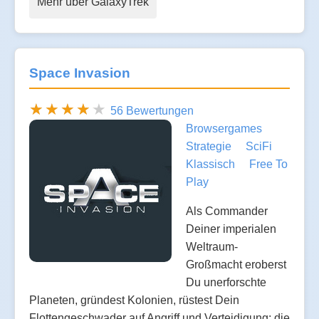
Mehr über GalaxyTrek
Space Invasion
56 Bewertungen
Browsergames
Strategie
SciFi
Klassisch
Free To
Play
Als Commander
Deiner imperialen
Weltraum-
Großmacht eroberst
Du unerforschte
Planeten, gründest Kolonien, rüstest Dein
Flottengeschwader auf Angriff und Verteidigung: die