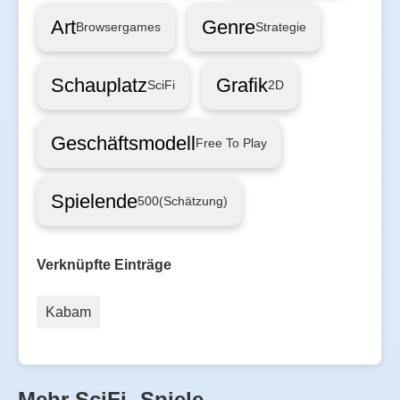
Art
Genre
Browsergames
Strategie
Schauplatz
Grafik
SciFi
2D
Geschäftsmodell
Free To Play
Spielende
500
(Schätzung)
Verknüpfte Einträge
Kabam
Mehr SciFi- Spiele