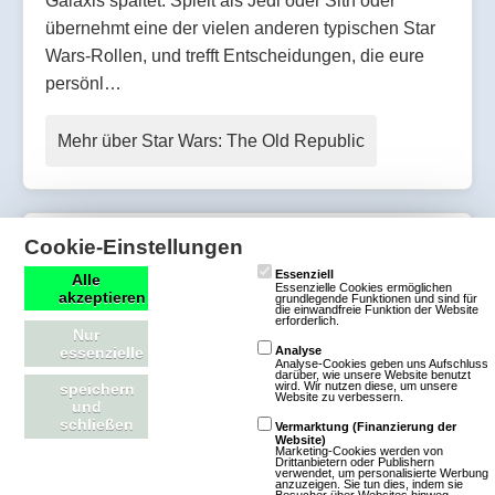
Galaxis spaltet. Spielt als Jedi oder Sith oder
übernehmt eine der vielen anderen typischen Star
Wars-Rollen, und trefft Entscheidungen, die eure
persönl…
Mehr über Star Wars: The Old Republic
Cookie-Einstellungen
Command and Conquer
Essenziell
Alle
Essenzielle Cookies ermöglichen
akzeptieren
grundlegende Funktionen und sind für
2 Bewertungen
die einwandfreie Funktion der Website
erforderlich.
Nur
Download-MMOs
essenzielle
Analyse
Strategie
SciFi
Analyse-Cookies geben uns Aufschluss
darüber, wie unsere Website benutzt
wird. Wir nutzen diese, um unsere
speichern
3D
Free To
Website zu verbessern.
und
Play
schließen
Vermarktung (Finanzierung der
Website)
Marketing-Cookies werden von
Drittanbietern oder Publishern
In Command &
verwendet, um personalisierte Werbung
anzuzeigen. Sie tun dies, indem sie
Conquer wütet ein