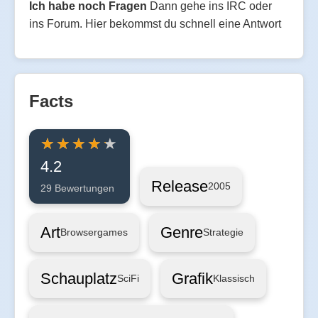
Ich habe noch Fragen
Dann gehe ins IRC oder
ins Forum. Hier bekommst du schnell eine Antwort
Facts
4.2
Release
2005
29 Bewertungen
Art
Genre
Browsergames
Strategie
Schauplatz
Grafik
SciFi
Klassisch