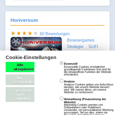
Horiversum
60 Bewertungen
Browsergames
Strategie
SciFi
Klassisch
Free To
Cookie-Einstellungen
Play
Essenziell
Alle
Essenzielle Cookies ermöglichen
akzeptieren
Das Horiversum
grundlegende Funktionen und sind für
die einwandfreie Funktion der Website
erforderlich.
besteht aus: 6
Nur
essenzielle
Analyse
Galaxien mit jeweils
Analyse-Cookies geben uns Aufschluss
darüber, wie unsere Website benutzt
unterschiedlichen
wird. Wir nutzen diese, um unsere
speichern
Website zu verbessern.
und
Boni mehr als 100
schließen
Vermarktung (Finanzierung der
Sternhaufen 17 verschiedenen Planetentypen mehr
Website)
Marketing-Cookies werden von
Drittanbietern oder Publishern
als 10.000 Planeten mit jeweils verschiedenen
verwendet, um personalisierte Werbung
anzuzeigen. Sie tun dies, indem sie
Grundeigenschaften Dem Spieler stehen zur