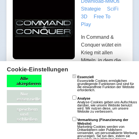
Download-MMOs
Strategie
SciFi
3D
Free To
Play
In Command &
Conquer wütet ein
Krieg mit allen
Mitteln, in dem die
Spieler die Kontrolle
Cookie-Einstellungen
über verschiedene Gruppierungen übernehmen,
Essenziell
Alle
Essenzielle Cookies ermöglichen
um Ressourcen kämpfen, Stützpunkte aufbauen
akzeptieren
grundlegende Funktionen und sind für
die einwandfreie Funktion der Website
erforderlich.
und eine gewaltige Armee aus Panzern, Soldaten
Nur
und Flugzeugen in die Schlacht führen. Mit
essenzielle
Analyse
Analyse-Cookies geben uns Aufschluss
darüber, wie unsere Website benutzt
unglaublich detaillierten Einheiten, voll
wird. Wir nutzen diese, um unsere
speichern
Website zu verbessern.
und
zerstörbaren Umgebungen, dynamischer Physik
schließen
Vermarktung (Finanzierung der
und fantastischer Grafik wird Command & Conquer
Website)
Marketing-Cookies werden von
ganz neue Maßstäbe für die Erwartungen der
Drittanbietern oder Publishern
verwendet, um personalisierte Werbung
anzuzeigen. Sie tun dies, indem sie
Spieler an ein Strategiespiel s…