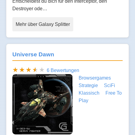
Entscheidest du dich für den Interceptor, den
Destroyer ode…
Mehr über Galaxy Splitter
Universe Dawn
6 Bewertungen
Browsergames
Strategie
SciFi
Klassisch
Free To
Play