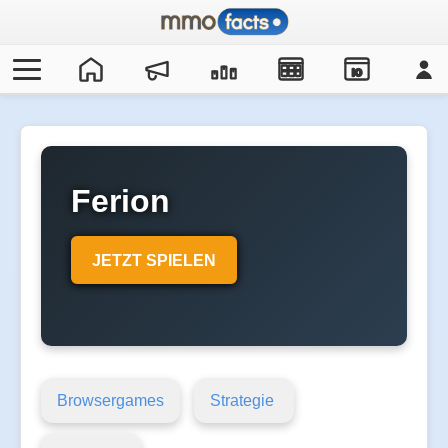
IO
Ferion
JETZT SPIELEN
Browsergames
Strategie