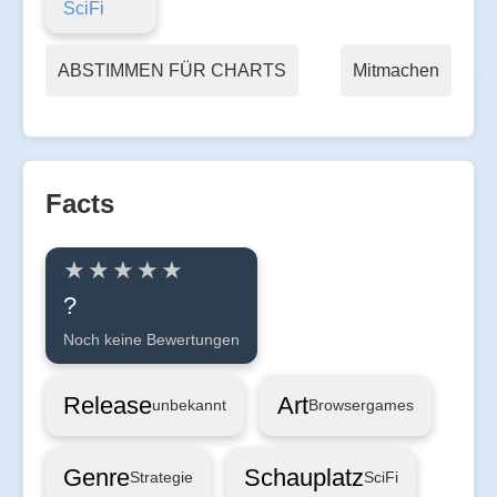
SciFi
ABSTIMMEN FÜR CHARTS
Mitmachen
Facts
?
Noch keine Bewertungen
Release
Art
unbekannt
Browsergames
Genre
Schauplatz
Strategie
SciFi