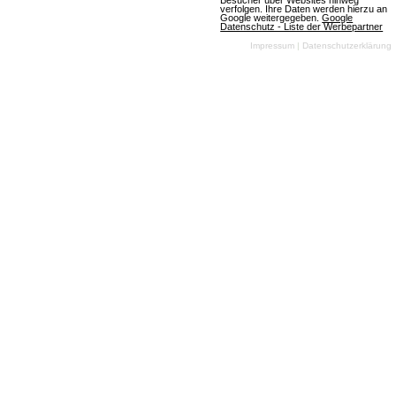
Besucher über Websites hinweg
verfolgen. Ihre Daten werden hierzu an
Google weitergegeben.
Google
Datenschutz - Liste der Werbepartner
Mehr über Command and Conquer
Impressum
|
Datenschutzerklärung
Warframe
Download-MMOs
Action
SciFi
3D
Free To
Play
In Warframe
übernehmen die
Spieler die Rolle
eines Tenno,
Mitglied einer uralten Rasse, die nach Jahren des
Kälteschlafs erweckt wurde, um die Galaxie von