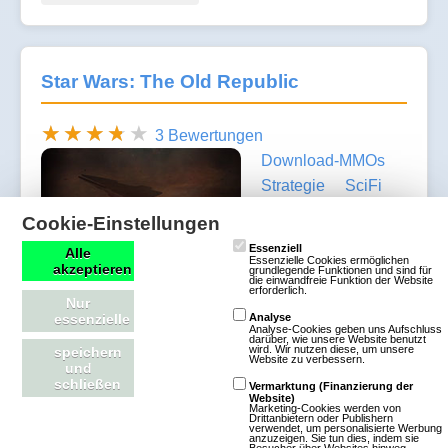
Star Wars: The Old Republic
3 Bewertungen
Download-MMOs
Strategie
SciFi
2D
Cookie-Einstellungen
Essenziell
Spielt Star Wars™:
Alle
Essenzielle Cookies ermöglichen
akzeptieren
grundlegende Funktionen und sind für
The Old Republic™
die einwandfreie Funktion der Website
erforderlich.
und werdet
Nur
essenzielle
Analyse
zum Helden eurer
Analyse-Cookies geben uns Aufschluss
darüber, wie unsere Website benutzt
ganz persönlichen
wird. Wir nutzen diese, um unsere
speichern
Website zu verbessern.
und
Star Wars™-Saga in
schließen
Vermarktung (Finanzierung der
Website)
einem storybasierten Massively Multiplayer Online
Marketing-Cookies werden von
Drittanbietern oder Publishern
Game von BioWare und LucasArts. Erkundet eine
verwendet, um personalisierte Werbung
anzuzeigen. Sie tun dies, indem sie