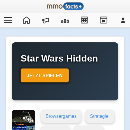
IO
Star Wars Hidden
Empire
JETZT SPIELEN
Browsergames
Strategie