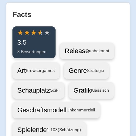
Facts
3.5
Release
unbekannt
8 Bewertungen
Art
Genre
Browsergames
Strategie
Schauplatz
Grafik
SciFi
Klassisch
Geschäftsmodell
Unkommerziell
Spielende
1.103
(Schätzung)