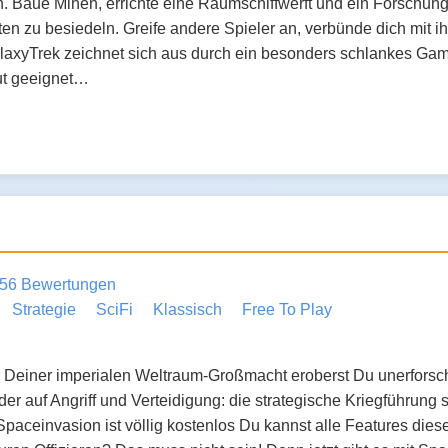
 Baue Minen, errichte eine Raumschiffwerft und ein Forschung
en zu besiedeln. Greife andere Spieler an, verbünde dich mit i
axyTrek zeichnet sich aus durch ein besonders schlankes Ga
ut geeignet…
56 Bewertungen
Strategie
SciFi
Klassisch
Free To Play
einer imperialen Weltraum-Großmacht eroberst Du unerforscht
r auf Angriff und Verteidigung: die strategische Kriegführung 
paceinvasion ist völlig kostenlos Du kannst alle Features die