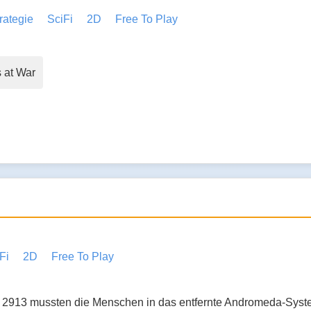
rategie
SciFi
2D
Free To Play
 at War
Fi
2D
Free To Play
o 2913 mussten die Menschen in das entfernte Andromeda-Syste