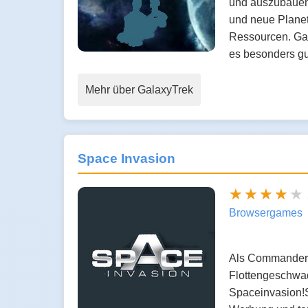
und auszubauen.
und neue Planet
Ressourcen. Gal
es besonders g
Mehr über GalaxyTrek
Space Invasion
Browsergames
Als Commander D
Flottengeschwade
Spaceinvasion!S