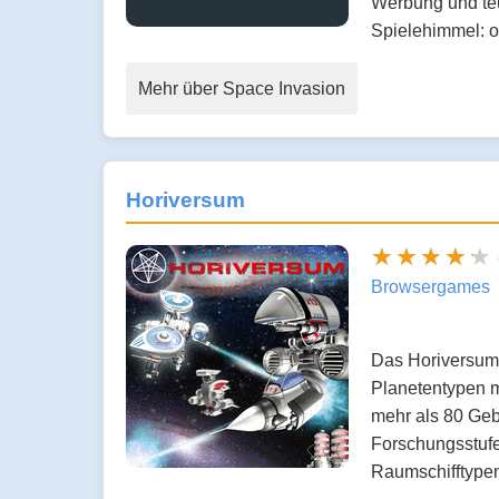
Werbung und teu
Spielehimmel: 
Mehr über Space Invasion
Horiversum
Browsergames
Das Horiversum 
Planetentypen m
mehr als 80 Geb
Forschungsstufe
Raumschifftyp