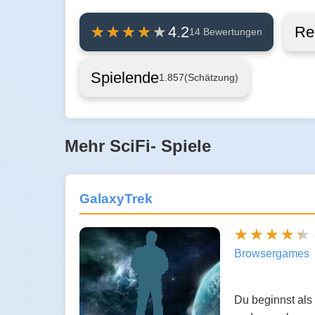
Re
4.2
14 Bewertungen
Spielende
1.857
(Schätzung)
Mehr SciFi- Spiele
GalaxyTrek
Browsergames
Du beginnst als