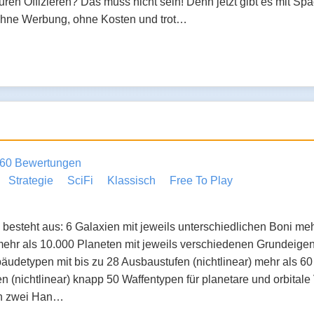
ren Offizieren? Das muss nicht sein! Denn jetzt gibt es mit S
ohne Werbung, ohne Kosten und trot…
60 Bewertungen
Strategie
SciFi
Klassisch
Free To Play
besteht aus: 6 Galaxien mit jeweils unterschiedlichen Boni me
ehr als 10.000 Planeten mit jeweils verschiedenen Grundeigen
äudetypen mit bis zu 28 Ausbaustufen (nichtlinear) mehr als 6
n (nichtlinear) knapp 50 Waffentypen für planetare und orbital
en zwei Han…