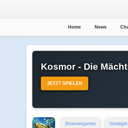
Home
News
Cha
Kosmor - Die Mächt
JETZT SPIELEN
Browsergames
Strategie