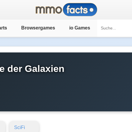
rts
Browsergames
io Games
e der Galaxien
SciFi