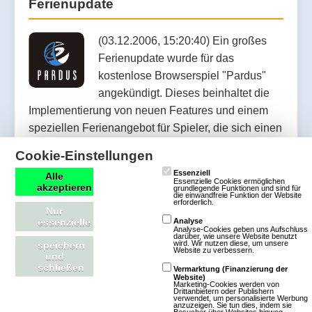
Ferienupdate
(03.12.2006, 15:20:40) Ein großes
Ferienupdate wurde für das
kostenlose Browserspiel "Pardus"
angekündigt. Dieses beinhaltet die
Implementierung von neuen Features und einem
speziellen Ferienangebot für Spieler, die sich einen
Premium Account kaufen oder verlängern.
Cookie-Einstellungen
Essenziell
Alle
Artikel lesen
Essenzielle Cookies ermöglichen
akzeptieren
grundlegende Funktionen und sind für
die einwandfreie Funktion der Website
erforderlich.
Nur
essenzielle
Analyse
Analyse-Cookies geben uns Aufschluss
darüber, wie unsere Website benutzt
wird. Wir nutzen diese, um unsere
speichern
Pardus geht in die Beta
Website zu verbessern.
und
schließen
Vermarktung (Finanzierung der
Website)
Marketing-Cookies werden von
(11.04.2006, 16:26:04) Pardus hat
Drittanbietern oder Publishern
verwendet, um personalisierte Werbung
einen großen Meilenstein erreicht:
anzuzeigen. Sie tun dies, indem sie