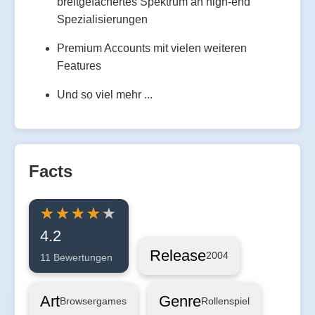
breitgefächertes Spektrum an high-end
Spezialisierungen
Premium Accounts mit vielen weiteren
Features
Und so viel mehr ...
Facts
4.2
Release
2004
11 Bewertungen
Art
Genre
Browsergames
Rollenspiel