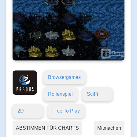
Browsergames
Rollenspiel
SciFi
2D
Free To Play
ABSTIMMEN FÜR CHARTS
Mitmachen