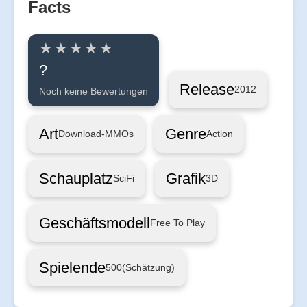
Facts
?
Release
2012
Noch keine Bewertungen
Art
Genre
Download-MMOs
Action
Schauplatz
Grafik
SciFi
3D
Geschäftsmodell
Free To Play
Spielende
500
(Schätzung)