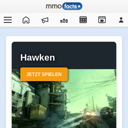
IO
Hawken
JETZT SPIELEN
<
>