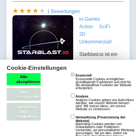
1 Bewertungen
io-Games
Action
SciFi
2D
Unkommerziell
Starblast.io ist ein
spannendes
Cookie-Einstellungen
Weltraum-
Essenziell
Multiplayer-Spiel,
Alle
Essenzielle Cookies ermöglichen
akzeptieren
grundlegende Funktionen und sind für
das du direkt im Browser spielen kannst. Du
die einwandfreie Funktion der Website
erforderlich.
steuerst ein Raumschiff, sammelst Edelsteine aus
Nur
essenzielle
Analyse
Asteroiden und nutzt sie, um dein Schiff Schritt für
Analyse-Cookies geben uns Aufschluss
darüber, wie unsere Website benutzt
wird. Wir nutzen diese, um unsere
speichern
Schritt aufzurüsten. Während du stärker wirst, triffst
Website zu verbessern.
und
du auf andere Spieler, mit denen du um die
schließen
Vermarktung (Finanzierung der
Website)
Vorherrschaft in der Galaxie kämpfst – entweder im
Marketing-Cookies werden von
Drittanbietern oder Publishern
Team oder allein. Das Spiel kombiniert schnelle
verwendet, um personalisierte Werbung
anzuzeigen. Sie tun dies, indem sie