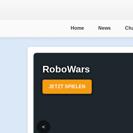
Home
News
Cha
RoboWars
JETZT SPIELEN
<