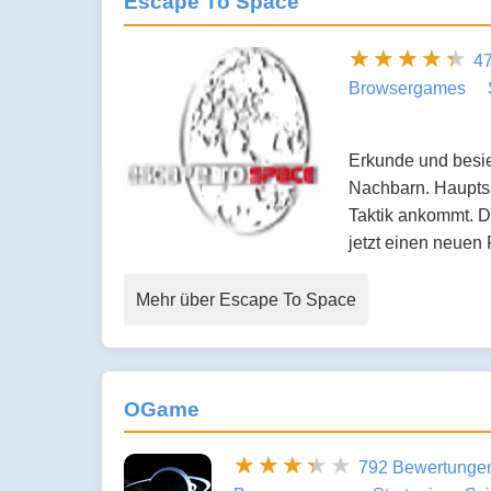
Escape To Space
4
Browsergames
Erkunde und besied
Nachbarn. Hauptsa
Taktik ankommt. D
jetzt einen neuen
Mehr über Escape To Space
OGame
792 Bewertunge