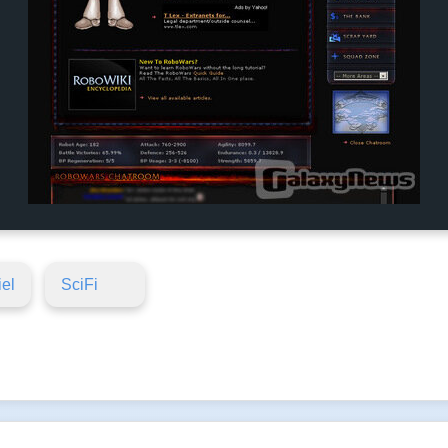
iel
SciFi