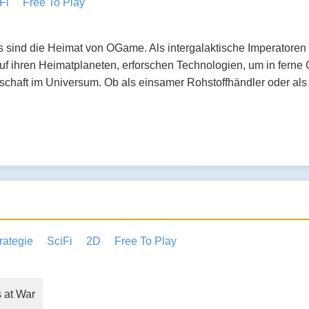
Fi
Free To Play
 sind die Heimat von OGame. Als intergalaktische Imperatoren 
f ihren Heimatplaneten, erforschen Technologien, um in ferne 
chaft im Universum. Ob als einsamer Rohstoffhändler oder als Mi
rategie
SciFi
2D
Free To Play
 at War