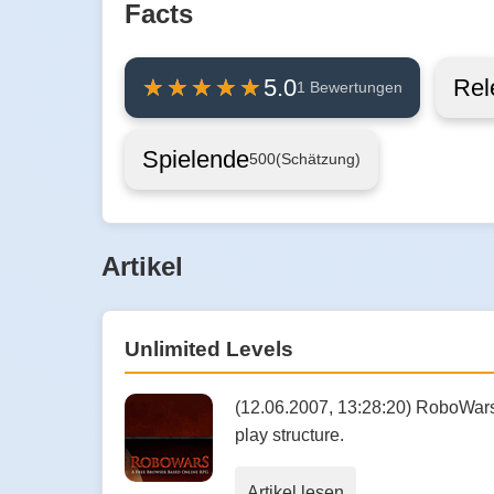
Facts
Rel
5.0
1 Bewertungen
Spielende
500
(Schätzung)
Artikel
Unlimited Levels
(12.06.2007, 13:28:20) RoboWars
play structure.
Artikel lesen