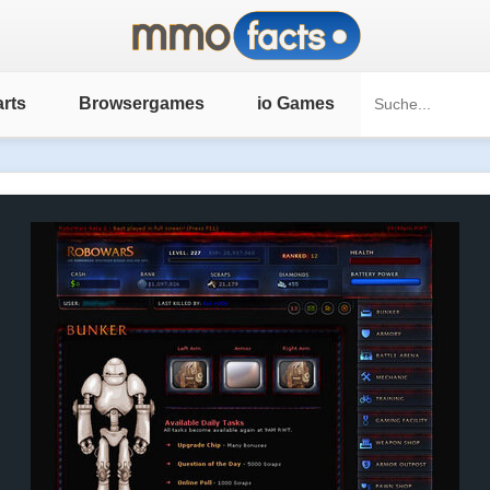
rts
Browsergames
io Games