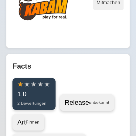
Mitmachen
Facts
1.0
Release
unbekannt
2 Bewertungen
Art
Firmen