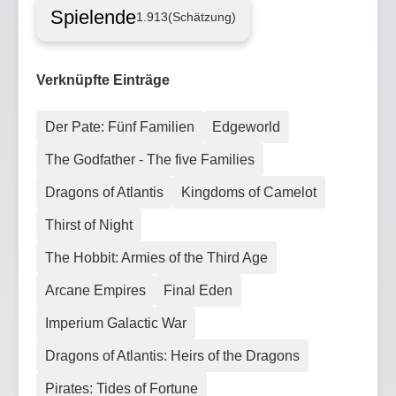
Spielende
1.913
(Schätzung)
Verknüpfte Einträge
Der Pate: Fünf Familien
Edgeworld
The Godfather - The five Families
Dragons of Atlantis
Kingdoms of Camelot
Thirst of Night
The Hobbit: Armies of the Third Age
Arcane Empires
Final Eden
Imperium Galactic War
Dragons of Atlantis: Heirs of the Dragons
Pirates: Tides of Fortune