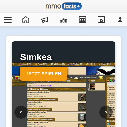
IO
Simkea
JETZT SPIELEN
<
>