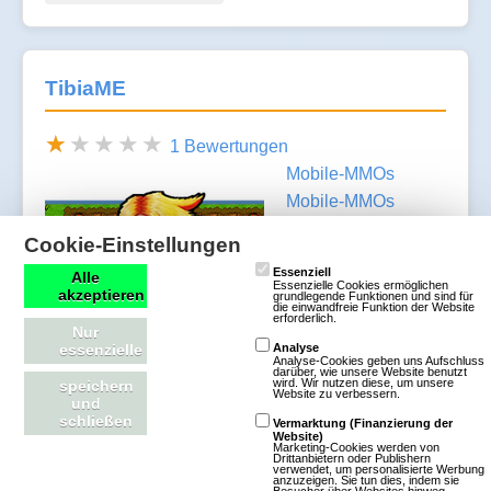
TibiaME
1 Bewertungen
Mobile-MMOs
Mobile-MMOs
Rollenspiel
Cookie-Einstellungen
Fantasy
2D
Essenziell
Alle
Free To Play
Essenzielle Cookies ermöglichen
akzeptieren
grundlegende Funktionen und sind für
die einwandfreie Funktion der Website
erforderlich.
TibiaME ist das
Nur
essenzielle
Analyse
erste Online-
Analyse-Cookies geben uns Aufschluss
darüber, wie unsere Website benutzt
Rollenspiel für
wird. Wir nutzen diese, um unsere
speichern
Website zu verbessern.
und
Handys. Erlebe
schließen
Vermarktung (Finanzierung der
zusammen mit Hunderten von Spielern Abenteuer
Website)
Marketing-Cookies werden von
Drittanbietern oder Publishern
in einer bunten, fantastischen, virtuellen Welt! Du
verwendet, um personalisierte Werbung
anzuzeigen. Sie tun dies, indem sie