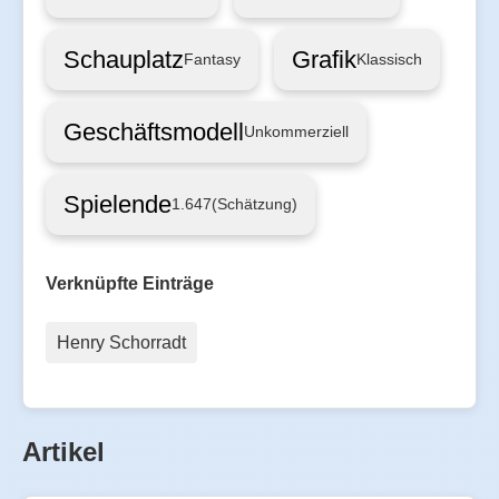
Schauplatz
Grafik
Fantasy
Klassisch
Geschäftsmodell
Unkommerziell
Spielende
1.647
(Schätzung)
Verknüpfte Einträge
Henry Schorradt
Artikel