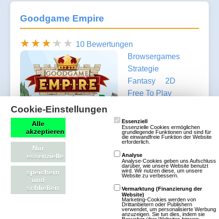
Goodgame Empire
10 Bewertungen
Browsergames
Strategie
Fantasy
2D
Free To Play
Cookie-Einstellungen
Werde Burgherr und
Essenziell
Alle
baue Deine kleine
Essenzielle Cookies ermöglichen
akzeptieren
grundlegende Funktionen und sind für
Festung zum
die einwandfreie Funktion der Website
erforderlich.
Nur
Zentrum eines
essenzielle
Analyse
ganzen Königreichs
Analyse-Cookies geben uns Aufschluss
darüber, wie unsere Website benutzt
wird. Wir nutzen diese, um unsere
speichern
aus. Erschaffe ein gut funktionierendes
Website zu verbessern.
und
Wirtschaftssys- tem, um eine schlagkräftige Armee
schließen
Vermarktung (Finanzierung der
Website)
auszuheben, mit der Du Dein Reich verteidigst und
Marketing-Cookies werden von
Drittanbietern oder Publishern
verwendet, um personalisierte Werbung
Dein Machtgebiet vergrößerst. Schmiede Allianzen
anzuzeigen. Sie tun dies, indem sie