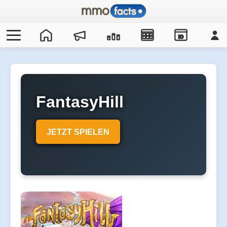
IO
FantasyHill
JETZT SPIELEN