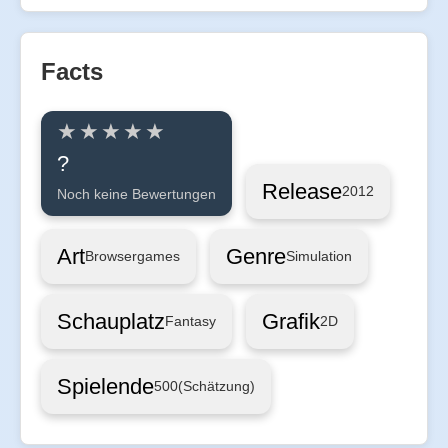
Facts
?
Release
2012
Noch keine Bewertungen
Art
Genre
Browsergames
Simulation
Schauplatz
Grafik
Fantasy
2D
Spielende
500
(Schätzung)