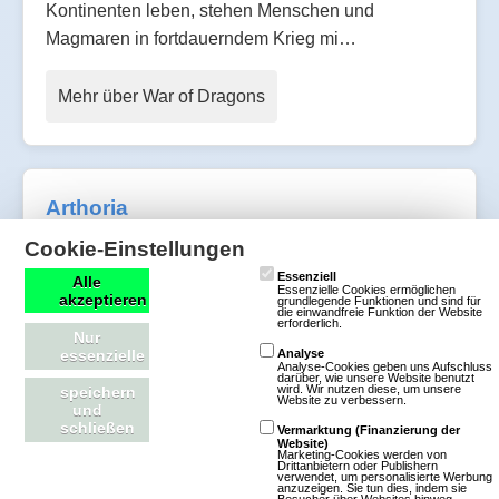
Kontinenten leben, stehen Menschen und
Magmaren in fortdauerndem Krieg mi…
Mehr über War of Dragons
Arthoria
Cookie-Einstellungen
18 Bewertungen
Essenziell
Alle
Essenzielle Cookies ermöglichen
Browsergames
Rollenspiel
akzeptieren
grundlegende Funktionen und sind für
die einwandfreie Funktion der Website
Fantasy
Klassisch
Free To
erforderlich.
Nur
Play
essenzielle
Analyse
Analyse-Cookies geben uns Aufschluss
darüber, wie unsere Website benutzt
wird. Wir nutzen diese, um unsere
speichern
Bei Arthoria handelt es sich um ein Fantasy
Website zu verbessern.
und
Rollenspiel mit dem Schwerpunkt auf Magie und
schließen
Vermarktung (Finanzierung der
Website)
Zauberei.Erstelle deinen eigenen Charakter, dem
Marketing-Cookies werden von
Drittanbietern oder Publishern
du verschiedene Fähigkeiten und Zauberformeln
verwendet, um personalisierte Werbung
anzuzeigen. Sie tun dies, indem sie