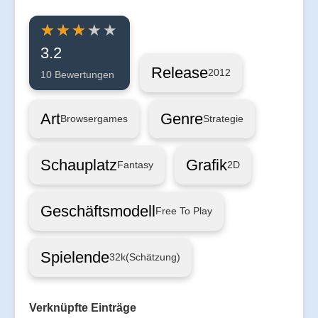
3.2
Release
2012
10 Bewertungen
Art
Genre
Browsergames
Strategie
Schauplatz
Grafik
Fantasy
2D
Geschäftsmodell
Free To Play
Spielende
32k
(Schätzung)
Verknüpfte Einträge