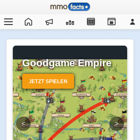
IO
Goodgame Empire
JETZT SPIELEN
<
>