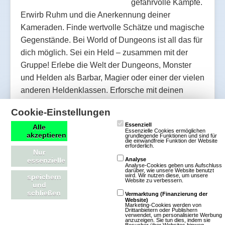
gefahrvolle Kämpfe.
Erwirb Ruhm und die Anerkennung deiner
Kameraden. Finde wertvolle Schätze und magische
Gegenstände. Bei World of Dungeons ist all das für
dich möglich. Sei ein Held – zusammen mit der
Gruppe! Erlebe die Welt der Dungeons, Monster
und Helden als Barbar, Magier oder einer der vielen
anderen Heldenklassen. Erforsche mit deinen
Mitstreitern dunkle Höhlen, besiege unheimliche
Cookie-Einstellungen
Gegner und finde mächtige Ausrüstung. Teamplay
Essenziell
Alle
…
Essenzielle Cookies ermöglichen
akzeptieren
grundlegende Funktionen und sind für
die einwandfreie Funktion der Website
erforderlich.
Nur
Mehr über World of Dungeons
essenzielle
Analyse
Analyse-Cookies geben uns Aufschluss
darüber, wie unsere Website benutzt
wird. Wir nutzen diese, um unsere
speichern
Website zu verbessern.
und
schließen
Vermarktung (Finanzierung der
Website)
Neverwinter
Marketing-Cookies werden von
Drittanbietern oder Publishern
verwendet, um personalisierte Werbung
anzuzeigen. Sie tun dies, indem sie