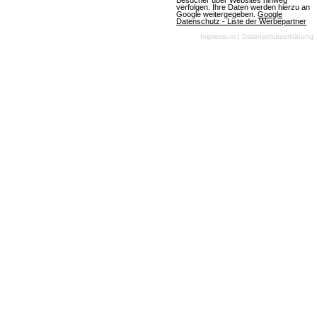
Besucher über Websites hinweg
4 Bewertungen
verfolgen. Ihre Daten werden hierzu an
Google weitergegeben.
Google
Datenschutz - Liste der Werbepartner
Download-MMOs
Impressum
|
Datenschutzerklärung
Rollenspiel
Fantasy
3D
Free To Play
Im MMORPG
Neverwinter zieht ihr
gemeinsam mit
Freunden aus, um
zahlreiche
Missionen rund um die namensgebende Stadt
Neverwinter zu erledigen. Angesiedelt in den
Forgotten Realms des Dungeons & Dragons-Pen &
Paper-RPGs könnt ihr euch auch eigene Missionen
mittels des beiligenden Editors basteln.
Mehr über Neverwinter