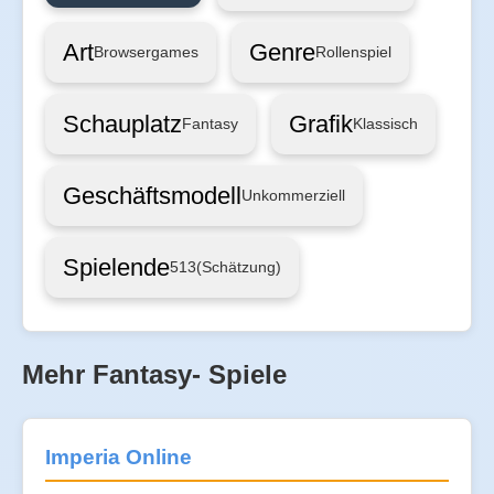
Art
Genre
Browsergames
Rollenspiel
Schauplatz
Grafik
Fantasy
Klassisch
Geschäftsmodell
Unkommerziell
Spielende
513
(Schätzung)
Mehr Fantasy- Spiele
Imperia Online