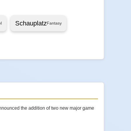
Schauplatz
l
Fantasy
announced the addition of two new major game