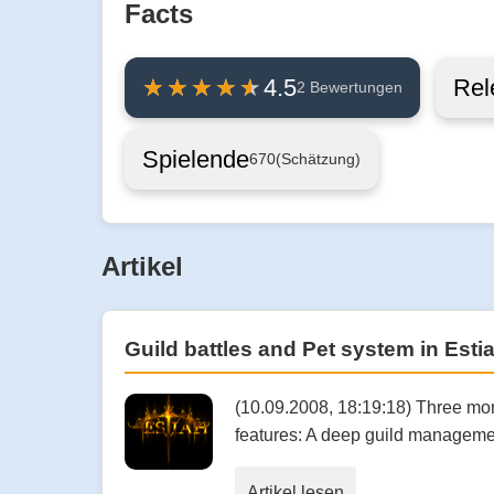
Facts
Rel
4.5
2 Bewertungen
Spielende
670
(Schätzung)
Artikel
Guild battles and Pet system in Esti
(10.09.2008, 18:19:18) Three mon
features: A deep guild managemen
Artikel lesen