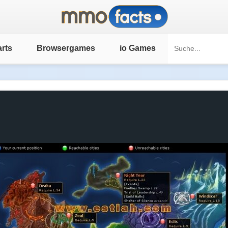
rts
Browsergames
io Games