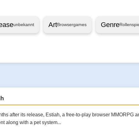
ease
Art
Genre
unbekannt
Browsergames
Rollenspie
ah
ths after its release, Estiah, a free-to-play browser MMORPG 
t along with a pet system...