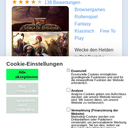
138 Bewertungen
Browsergames
Rollenspiel
Fantasy
Klassisch
Free To
Play
Wecke den Helden
in Dir! Bestehe
Cookie-Einstellungen
Abenteuer und
gefahrvolle Kämpfe.
Essenziell
Alle
Essenzielle Cookies ermöglichen
akzeptieren
grundlegende Funktionen und sind für
Erwirb Ruhm und die Anerkennung deiner
die einwandfreie Funktion der Website
erforderlich.
Kameraden. Finde wertvolle Schätze und magische
Nur
essenzielle
Analyse
Gegenstände. Bei World of Dungeons ist all das für
Analyse-Cookies geben uns Aufschluss
darüber, wie unsere Website benutzt
dich möglich. Sei ein Held – zusammen mit der
wird. Wir nutzen diese, um unsere
speichern
Website zu verbessern.
und
Gruppe! Erlebe die Welt der Dungeons, Monster
schließen
Vermarktung (Finanzierung der
und Helden als Barbar, Magier oder einer der vielen
Website)
Marketing-Cookies werden von
Drittanbietern oder Publishern
anderen Heldenklassen. Erforsche mit deinen
verwendet, um personalisierte Werbung
anzuzeigen. Sie tun dies, indem sie