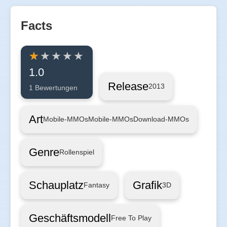
Facts
1.0
Release
2013
1 Bewertungen
Art
Mobile-MMOs
Mobile-MMOs
Download-MMOs
Genre
Rollenspiel
Schauplatz
Grafik
Fantasy
3D
Geschäftsmodell
Free To Play