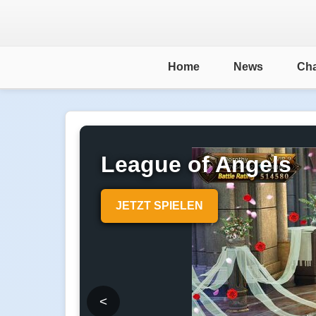
Home
News
Cha
League of Angels
JETZT SPIELEN
<