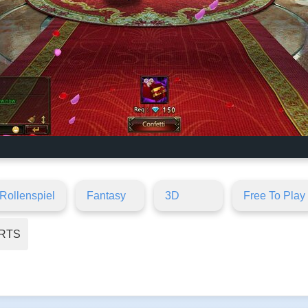
Rollenspiel
Fantasy
3D
Free To Play
RTS