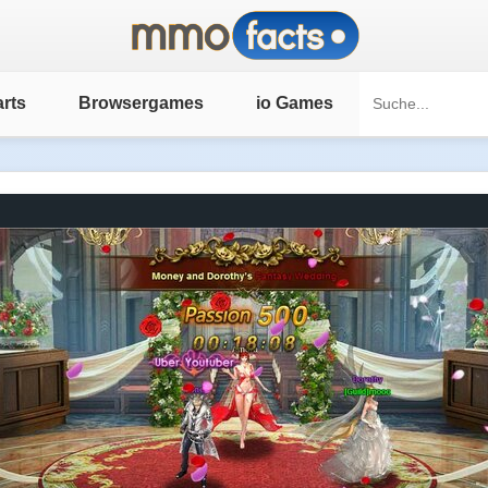
rts
Browsergames
io Games