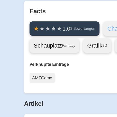
Facts
Cha
1.0
3 Bewertungen
Schauplatz
Grafik
Fantasy
3D
Verknüpfte Einträge
AMZGame
Artikel