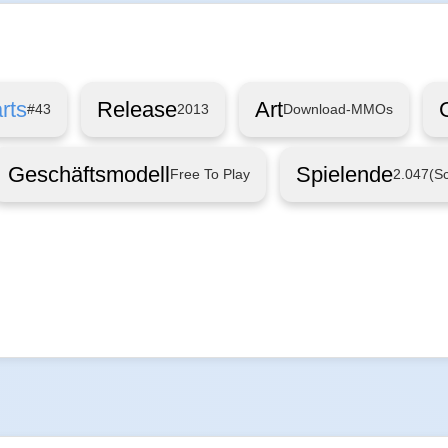
rts
Release
Art
#43
2013
Download-MMOs
Geschäftsmodell
Spielende
Free To Play
2.047
(S