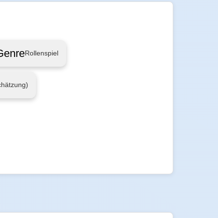
Genre
Rollenspiel
chätzung)