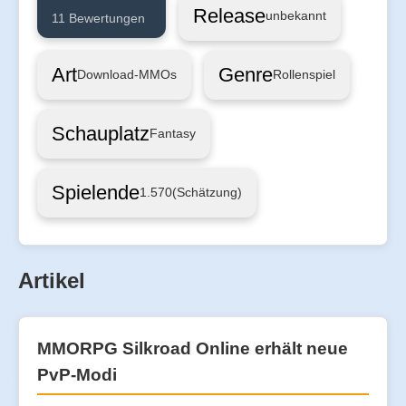
Release
unbekannt
11 Bewertungen
Art
Genre
Download-MMOs
Rollenspiel
Schauplatz
Fantasy
Spielende
1.570
(Schätzung)
Artikel
MMORPG Silkroad Online erhält neue
PvP-Modi