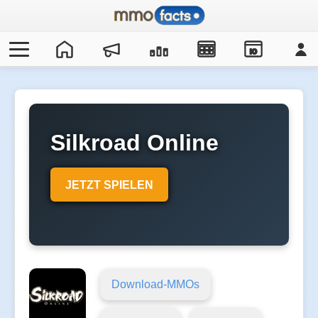
IO
Silkroad Online
JETZT SPIELEN
Download-MMOs