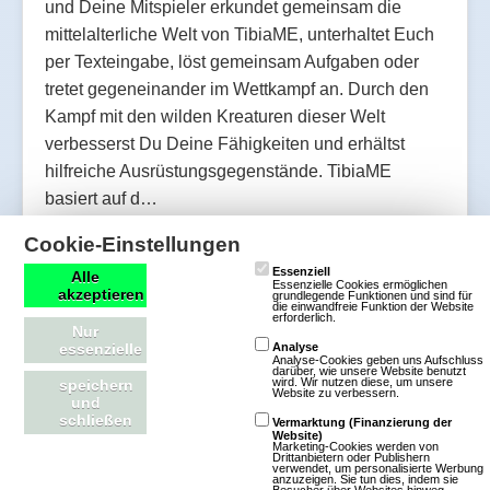
und Deine Mitspieler erkundet gemeinsam die
mittelalterliche Welt von TibiaME, unterhaltet Euch
per Texteingabe, löst gemeinsam Aufgaben oder
tretet gegeneinander im Wettkampf an. Durch den
Kampf mit den wilden Kreaturen dieser Welt
verbesserst Du Deine Fähigkeiten und erhältst
hilfreiche Ausrüstungsgegenstände. TibiaME
basiert auf d…
Cookie-Einstellungen
Mehr über TibiaME
Essenziell
Alle
Essenzielle Cookies ermöglichen
akzeptieren
grundlegende Funktionen und sind für
die einwandfreie Funktion der Website
erforderlich.
Nur
essenzielle
Analyse
Goodgame Empire
Analyse-Cookies geben uns Aufschluss
darüber, wie unsere Website benutzt
wird. Wir nutzen diese, um unsere
speichern
Website zu verbessern.
und
schließen
10 Bewertungen
Vermarktung (Finanzierung der
Website)
Marketing-Cookies werden von
Browsergames
Drittanbietern oder Publishern
verwendet, um personalisierte Werbung
Strategie
anzuzeigen. Sie tun dies, indem sie