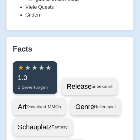
Viele Quests
Gilden
Facts
1.0
Release
unbekannt
2 Bewertungen
Art
Genre
Download-MMOs
Rollenspiel
Schauplatz
Fantasy