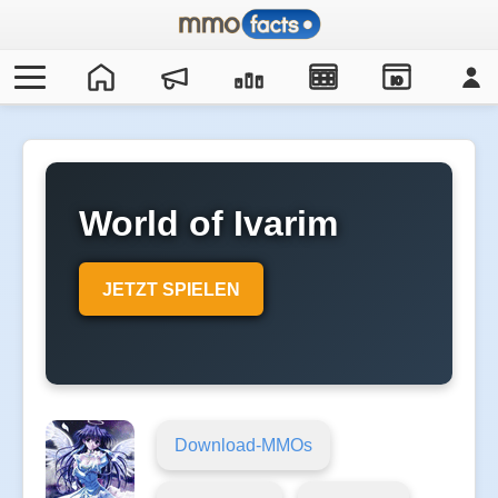
IO
World of Ivarim
JETZT SPIELEN
Download-MMOs