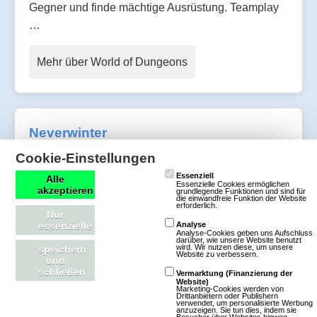
Gegner und finde mächtige Ausrüstung. Teamplay
…
Mehr über World of Dungeons
Neverwinter
Cookie-Einstellungen
4 Bewertungen
Essenziell
Alle
Essenzielle Cookies ermöglichen
Download-MMOs
akzeptieren
grundlegende Funktionen und sind für
die einwandfreie Funktion der Website
Rollenspiel
erforderlich.
Nur
Fantasy
3D
essenzielle
Analyse
Analyse-Cookies geben uns Aufschluss
Free To Play
darüber, wie unsere Website benutzt
wird. Wir nutzen diese, um unsere
speichern
Website zu verbessern.
und
Im MMORPG
schließen
Vermarktung (Finanzierung der
Website)
Neverwinter zieht ihr
Marketing-Cookies werden von
Drittanbietern oder Publishern
verwendet, um personalisierte Werbung
gemeinsam mit
anzuzeigen. Sie tun dies, indem sie