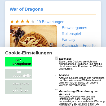
War of Dragons
19 Bewertungen
Browsergames
Rollenspiel
Fantasy
Klassisch
Free To
Play
Cookie-Einstellungen
Essenziell
Alle
Die Welt von
Essenzielle Cookies ermöglichen
akzeptieren
grundlegende Funktionen und sind für
die einwandfreie Funktion der Website
Drachenkrieg heisst
erforderlich.
Nur
Feo. Niemand
essenzielle
Analyse
Analyse-Cookies geben uns Aufschluss
weiss, wann und
darüber, wie unsere Website benutzt
wird. Wir nutzen diese, um unsere
speichern
wie sie entstand und wie lange sie noch existieren
Website zu verbessern.
und
wird. Feo wurde ursprünglich von vielen Rassen
schließen
Vermarktung (Finanzierung der
Website)
wie Elfen, Zwergen, Orcs und Gnomen bewohnt;
Marketing-Cookies werden von
Drittanbietern oder Publishern
verwendet, um personalisierte Werbung
die jahrelangen brutalen und sinnlosen Kriege
anzuzeigen. Sie tun dies, indem sie