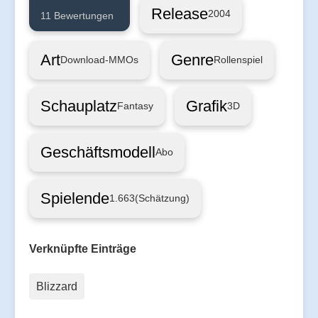
Release
2004
11 Bewertungen
Art
Genre
Download-MMOs
Rollenspiel
Schauplatz
Grafik
Fantasy
3D
Geschäftsmodell
Abo
Spielende
1.663
(Schätzung)
Verknüpfte Einträge
Blizzard