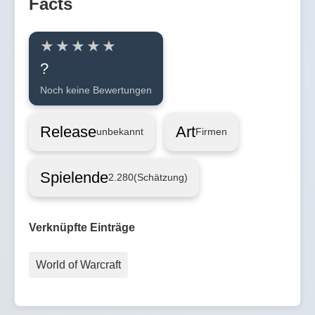
Facts
?
Noch keine Bewertungen
Release
Art
unbekannt
Firmen
Spielende
2.280
(Schätzung)
Verknüpfte Einträge
World of Warcraft