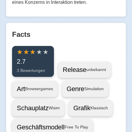
eines Konzerns in Interaktion treten.
Facts
2.7
Release
unbekannt
3 Bewertungen
Art
Genre
Browsergames
Simulation
Schauplatz
Grafik
Wisim
Klassisch
Geschäftsmodell
Free To Play