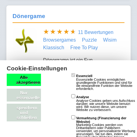
Dönergame
11 Bewertungen
Browsergames
Puzzle
Wisim
Klassisch
Free To Play
Dönergame ist ein Fun-
Cookie-Einstellungen
Browsergame. Du bist ein armer Schlucker.Hast nur
ein Bollen Fleisch, eine Palette Ayran und 200
Essenziell
Alle
Essenzielle Cookies ermöglichen
akzeptieren
Euro. Damit versuchst du jetzt Döner zu verkaufen.
grundlegende Funktionen und sind für
die einwandfreie Funktion der Website
erforderlich.
Verbessere deine Skillz, kämpfe gegen deine
Nur
essenzielle
Analyse
Mitbewerber und Baue aus deinem Anfangs
Analyse-Cookies geben uns Aufschluss
darüber, wie unsere Website benutzt
klapprigen Tisch eine Dönerlounge.
wird. Wir nutzen diese, um unsere
speichern
Website zu verbessern.
und
schließen
Vermarktung (Finanzierung der
Mehr über Dönergame
Website)
Marketing-Cookies werden von
Drittanbietern oder Publishern
verwendet, um personalisierte Werbung
anzuzeigen. Sie tun dies, indem sie