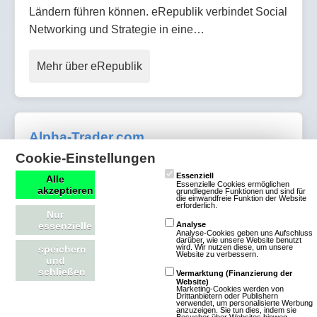
Ländern führen können. eRepublik verbindet Social
Networking und Strategie in eine…
Mehr über eRepublik
Alpha-Trader.com
Cookie-Einstellungen
4 Bewertungen
Essenziell
Alle
Essenzielle Cookies ermöglichen
akzeptieren
Browsergames
grundlegende Funktionen und sind für
die einwandfreie Funktion der Website
erforderlich.
Simulation
Nur
essenzielle
Analyse
Wisim
Analyse-Cookies geben uns Aufschluss
darüber, wie unsere Website benutzt
Klassisch
Free To
wird. Wir nutzen diese, um unsere
speichern
Website zu verbessern.
und
Play
schließen
Vermarktung (Finanzierung der
Website)
Marketing-Cookies werden von
Die Börse fasziniert
Drittanbietern oder Publishern
verwendet, um personalisierte Werbung
seit Jahrhunderten
anzuzeigen. Sie tun dies, indem sie