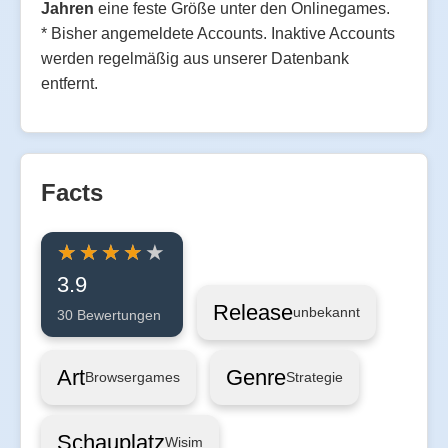
Jahren
eine feste Größe unter den Onlinegames.
* Bisher angemeldete Accounts. Inaktive Accounts
werden regelmäßig aus unserer Datenbank
entfernt.
Facts
3.9
Release
unbekannt
30 Bewertungen
Art
Genre
Browsergames
Strategie
Schauplatz
Wisim