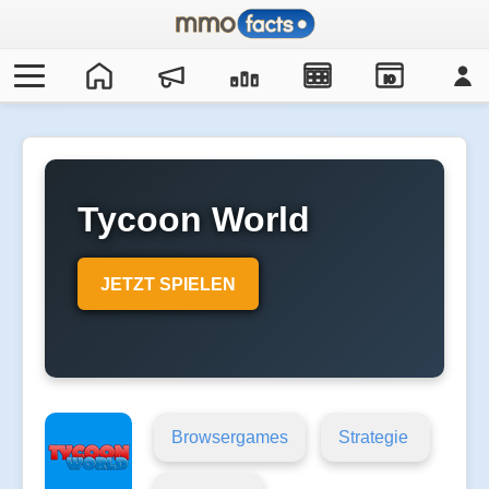
IO
Tycoon World
JETZT SPIELEN
Browsergames
Strategie