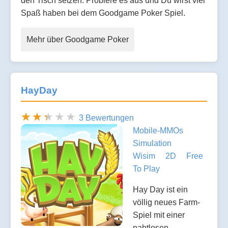
den Tisch setzen. Probiere es aus und Du wirst viel
Spaß haben bei dem Goodgame Poker Spiel.
Mehr über Goodgame Poker
HayDay
3 Bewertungen
Mobile-MMOs
Simulation
Wisim
2D
Free
To Play
Hay Day ist ein
völlig neues Farm-
Spiel mit einer
nahtlosen