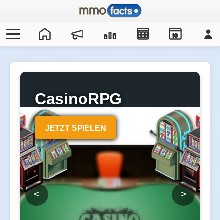
IO
CasinoRPG
JETZT SPIELEN
<
>