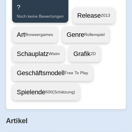
?
Release
2013
Noch keine Bewertungen
Art
Genre
Browsergames
Rollenspiel
Schauplatz
Grafik
Wisim
2D
Geschäftsmodell
Free To Play
Spielende
500
(Schätzung)
Artikel