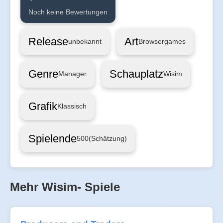
Noch keine Bewertungen
Release
Art
unbekannt
Browsergames
Genre
Schauplatz
Manager
Wisim
Grafik
Klassisch
Spielende
500
(Schätzung)
Mehr Wisim- Spiele