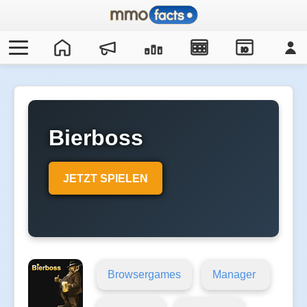
IO
Bierboss
JETZT SPIELEN
Browsergames
Manager