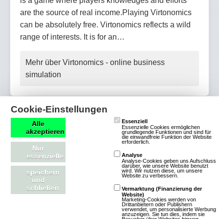
is a game where players knowledges and efforts
are the source of real income.Playing Virtonomics
can be absolutely free. Virtonomics reflects a wild
range of interests. It is for an…
Mehr über Virtonomics - online business
simulation
Cookie-Einstellungen
VenPlaza
Essenziell
Alle
Essenzielle Cookies ermöglichen
akzeptieren
grundlegende Funktionen und sind für
die einwandfreie Funktion der Website
erforderlich.
Nur
2 Bewertungen
essenzielle
Analyse
Browsergames
Simulation
Analyse-Cookies geben uns Aufschluss
darüber, wie unsere Website benutzt
wird. Wir nutzen diese, um unsere
speichern
Wisim
2D
Free To Play
Website zu verbessern.
und
schließen
Vermarktung (Finanzierung der
Bei VenPlaza verschmelzen
Website)
Marketing-Cookies werden von
Drittanbietern oder Publishern
Avatarchat und Browserspiel
verwendet, um personalisierte Werbung
anzuzeigen. Sie tun dies, indem sie
nahtlos miteinander. In dieser