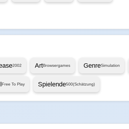
ease
Art
Genre
2002
Browsergames
Simulation
l
Spielende
Free To Play
500
(Schätzung)