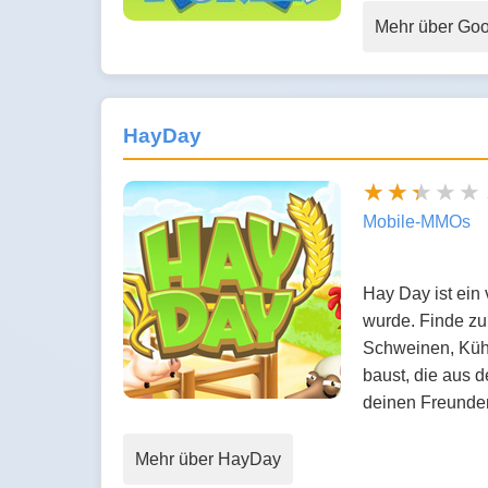
Mehr über Go
HayDay
Mobile-MMOs
Hay Day ist ein 
wurde. Finde zu
Schweinen, Küh
baust, die aus 
deinen Freund
Mehr über HayDay