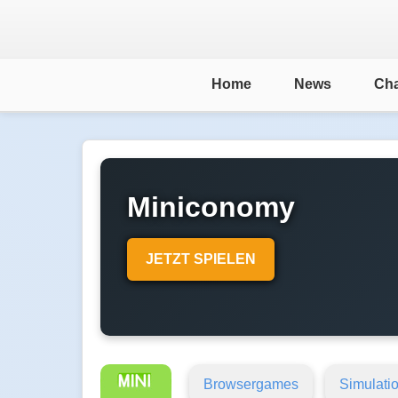
Home
News
Cha
Miniconomy
JETZT SPIELEN
Browsergames
Simulati