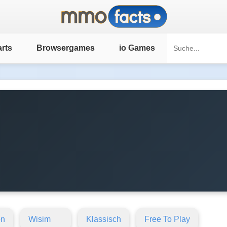
rts
Browsergames
io Games
on
Wisim
Klassisch
Free To Play