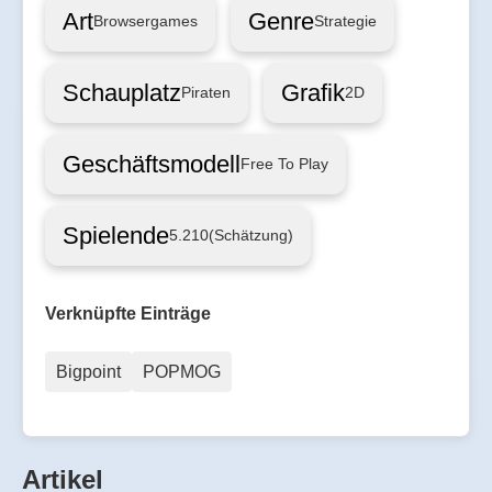
Art
Genre
Browsergames
Strategie
Schauplatz
Grafik
Piraten
2D
Geschäftsmodell
Free To Play
Spielende
5.210
(Schätzung)
Verknüpfte Einträge
Bigpoint
POPMOG
Artikel