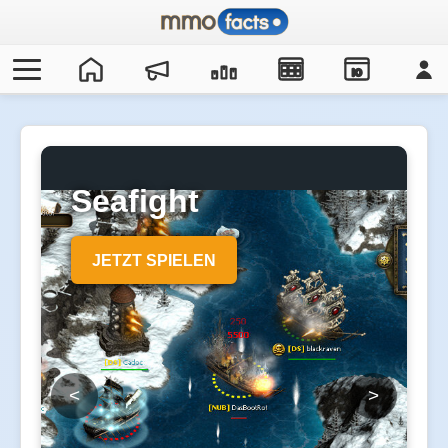
IO
Seafight
JETZT SPIELEN
<
>