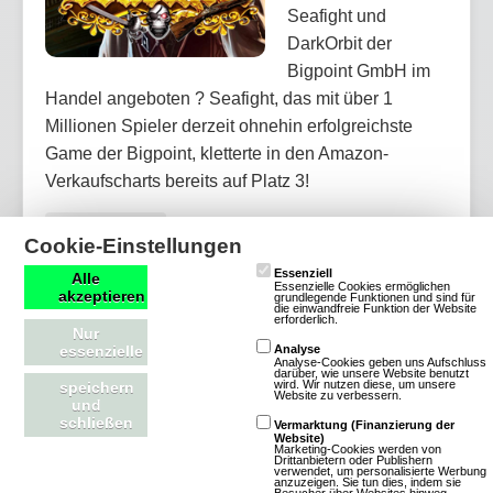
Seafight und
DarkOrbit der
Bigpoint GmbH im
Handel angeboten ? Seafight, das mit über 1
Millionen Spieler derzeit ohnehin erfolgreichste
Game der Bigpoint, kletterte in den Amazon-
Verkaufscharts bereits auf Platz 3!
Artikel lesen
Cookie-Einstellungen
Essenziell
Alle
Essenzielle Cookies ermöglichen
akzeptieren
grundlegende Funktionen und sind für
die einwandfreie Funktion der Website
erforderlich.
Mehr Piraten- Spiele
Nur
essenzielle
Analyse
Analyse-Cookies geben uns Aufschluss
darüber, wie unsere Website benutzt
wird. Wir nutzen diese, um unsere
speichern
Website zu verbessern.
und
Venezianer
schließen
Vermarktung (Finanzierung der
Website)
Marketing-Cookies werden von
Drittanbietern oder Publishern
13 Bewertungen
verwendet, um personalisierte Werbung
anzuzeigen. Sie tun dies, indem sie