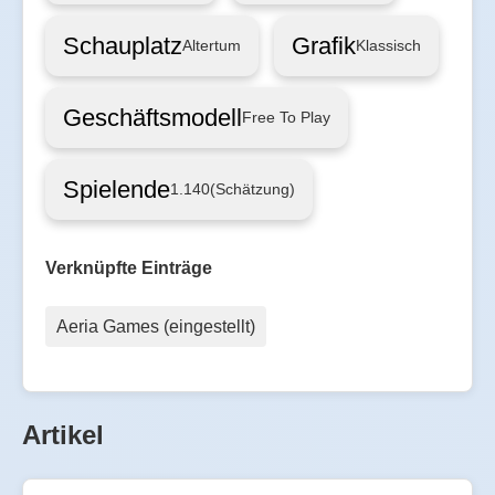
Schauplatz
Grafik
Altertum
Klassisch
Geschäftsmodell
Free To Play
Spielende
1.140
(Schätzung)
Verknüpfte Einträge
Aeria Games (eingestellt)
Artikel