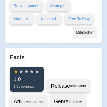
Browsergames
Strategie
Altertum
Klassisch
Free To Play
Mitmachen
Facts
1.0
Release
unbekannt
1 Bewertungen
Art
Genre
Browsergames
Strategie