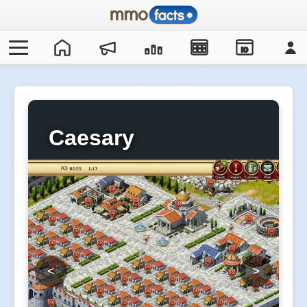
IO
Caesary
<
>