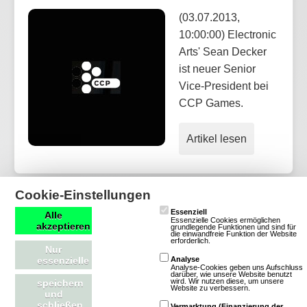
(03.07.2013,
10:00:00) Electronic
Arts' Sean Decker
ist neuer Senior
Vice-President bei
CCP Games.
Artikel lesen
Cookie-Einstellungen
Essenziell
Alle
Essenzielle Cookies ermöglichen
akzeptieren
grundlegende Funktionen und sind für
die einwandfreie Funktion der Website
erforderlich.
Nur
essenzielle
Analyse
Analyse-Cookies geben uns Aufschluss
mmofacts.com
Mitmachen
darüber, wie unsere Website benutzt
wird. Wir nutzen diese, um unsere
speichern
Website zu verbessern.
und
Werbung buchen
Datenbankeintrag erstellen
schließen
Vermarktung (Finanzierung der