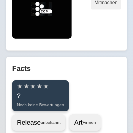
Mitmachen
Facts
?
Noch keine Bewertungen
Release
Art
unbekannt
Firmen