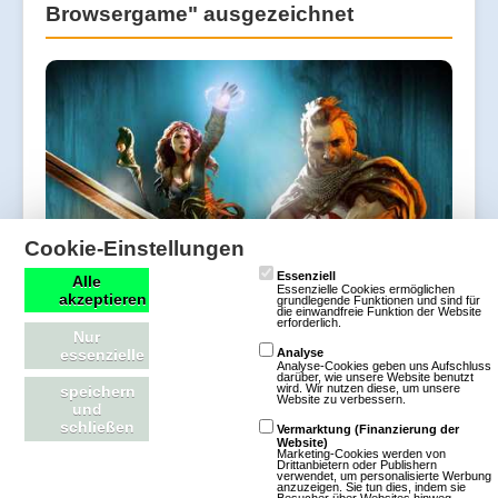
Browsergame" ausgezeichnet
Cookie-Einstellungen
Essenziell
Alle
Essenzielle Cookies ermöglichen
akzeptieren
grundlegende Funktionen und sind für
die einwandfreie Funktion der Website
erforderlich.
Nur
(27.04.2012, 10:19:00) Beim Deutschen
essenzielle
Analyse
Analyse-Cookies geben uns Aufschluss
Computerspielepreis erhielt Drakensang Online
darüber, wie unsere Website benutzt
wird. Wir nutzen diese, um unsere
speichern
Website zu verbessern.
den Preis für das "beste Browsergame".
und
schließen
Vermarktung (Finanzierung der
Website)
Marketing-Cookies werden von
Artikel lesen
Drittanbietern oder Publishern
verwendet, um personalisierte Werbung
anzuzeigen. Sie tun dies, indem sie