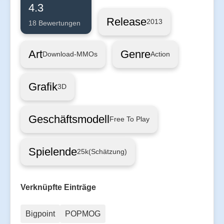
4.3
Release
2013
18 Bewertungen
Art
Genre
Download-MMOs
Action
Grafik
3D
Geschäftsmodell
Free To Play
Spielende
25k
(Schätzung)
Verknüpfte Einträge
Bigpoint
POPMOG