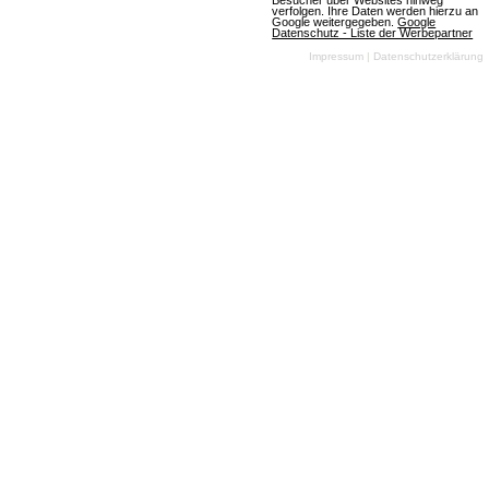
Besucher über Websites hinweg
verfolgen. Ihre Daten werden hierzu an
Google weitergegeben.
Google
Datenschutz - Liste der Werbepartner
Impressum
|
Datenschutzerklärung
Update für Drakensang Online
erschienen
(16.04.2012,
09:40:00) Für das
Browsergame
Drakensang Online
wurde ein neues
Update
veröffentlicht.
Artikel lesen