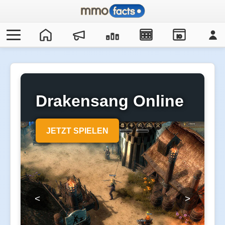
IO
Drakensang Online
JETZT SPIELEN
<
>