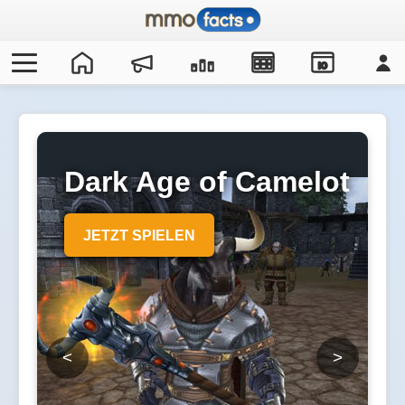
IO
Dark Age of Camelot
JETZT SPIELEN
<
>