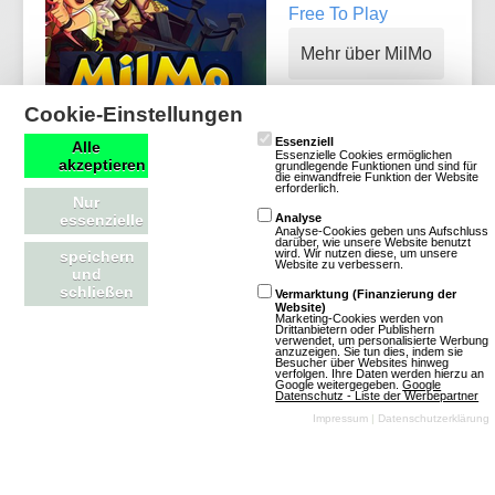
Free To Play
Mehr über MilMo
Cookie-Einstellungen
Essenziell
Alle
Essenzielle Cookies ermöglichen
akzeptieren
grundlegende Funktionen und sind für
die einwandfreie Funktion der Website
erforderlich.
Nur
essenzielle
Analyse
Analyse-Cookies geben uns Aufschluss
Three Kingdoms Online
darüber, wie unsere Website benutzt
wird. Wir nutzen diese, um unsere
speichern
Website zu verbessern.
und
schließen
Vermarktung (Finanzierung der
1 Bewertungen
Website)
Marketing-Cookies werden von
Browsergames
Drittanbietern oder Publishern
verwendet, um personalisierte Werbung
anzuzeigen. Sie tun dies, indem sie
Rollenspiel
Besucher über Websites hinweg
verfolgen. Ihre Daten werden hierzu an
Anime
3D
Google weitergegeben.
Google
Datenschutz - Liste der Werbepartner
Impressum
|
Datenschutzerklärung