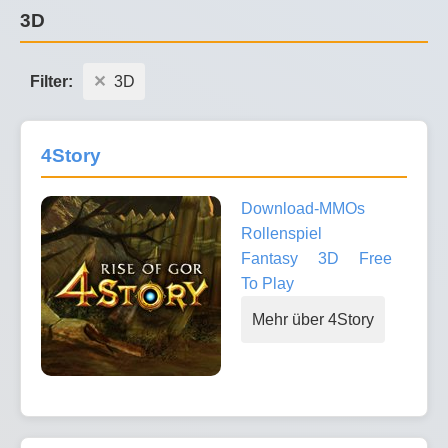
3D
Filter:
3D
4Story
Download-MMOs
Rollenspiel
Fantasy
3D
Free
To Play
Mehr über 4Story