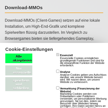
Download-MMOs
Download-MMOs (Client-Games) setzen auf eine lokale
Installation, um High-End-Grafik und komplexe
Spielwelten flüssig darzustellen. Im Vergleich zu
Browsergames bieten sie tiefergehendes Gameplay,
stabilere Performance und massenhafte
Cookie-Einstellungen
Spielerinteraktion in Echtzeit. Sie sind die erste Wahl für
Essenziell
Alle
Spieler, die ein immersives Erlebnis mit hoher
Essenzielle Cookies ermöglichen
akzeptieren
grundlegende Funktionen und sind für
technischer Qualität suchen.
die einwandfreie Funktion der Website
erforderlich.
Nur
essenzielle
Analyse
First Person Shooter Download-MMOs
Analyse-Cookies geben uns Aufschluss
darüber, wie unsere Website benutzt
wird. Wir nutzen diese, um unsere
speichern
Website zu verbessern.
und
First Person Shooter (FPS) bieten eine intensive und
schließen
Vermarktung (Finanzierung der
Website)
immersive Spielerfahrung, bei der Spieler aus der
Marketing-Cookies werden von
Drittanbietern oder Publishern
Perspektive ihres Charakters in actiongeladenen
verwendet, um personalisierte Werbung
anzuzeigen. Sie tun dies, indem sie
Besucher über Websites hinweg
Kämpfen agieren. Sie zeichnen sich durch dynamische
verfolgen. Ihre Daten werden hierzu an