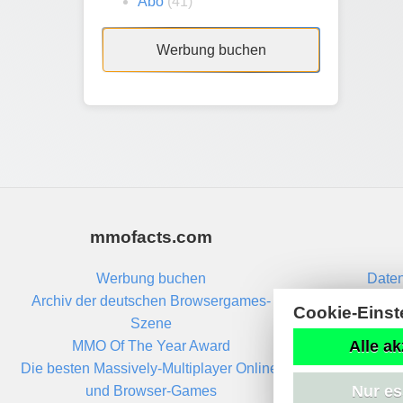
Abo
(41)
Werbung buchen
mmofacts.com
Werbung buchen
Daten
Archiv der deutschen Browsergames-
Cookie-Einst
Szene
Alle ak
MMO Of The Year Award
Die besten Massively-Multiplayer Online-
Nur es
und Browser-Games