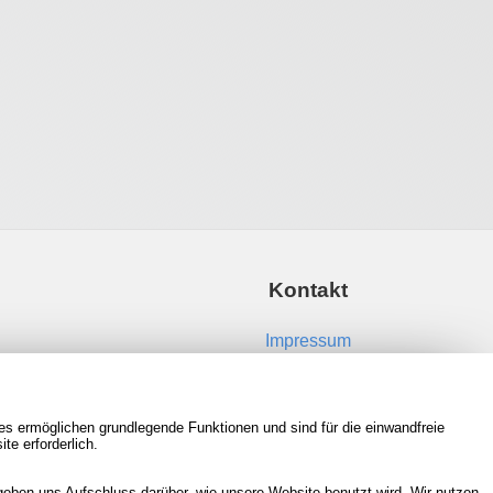
Kontakt
Impressum
Kontakt aufnehmen
es ermöglichen grundlegende Funktionen und sind für die einwandfreie
RSS Feeds
te erforderlich.
Neue Spiele in der Datenbank
eben uns Aufschluss darüber, wie unsere Website benutzt wird. Wir nutzen