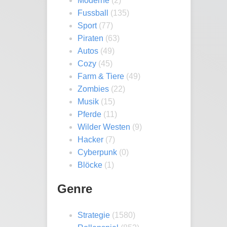
Moderne
(2)
Fussball
(135)
Sport
(77)
Piraten
(63)
Autos
(49)
Cozy
(45)
Farm & Tiere
(49)
Zombies
(22)
Musik
(15)
Pferde
(11)
Wilder Westen
(9)
Hacker
(7)
Cyberpunk
(0)
Blöcke
(1)
Genre
Strategie
(1580)