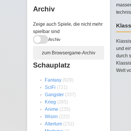
massenh
Archiv
technis
Zeige auch Spiele, die nicht mehr
Klas
spielbar sind
Archiv
Klassis
und ein
zum Browsergame-Archiv
durch s
Klassis
Schauplatz
Welt vo
Fantasy
(928)
SciFi
(721)
Gangster
(337)
Krieg
(265)
Anime
(235)
Wisim
(222)
Altertum
(152)