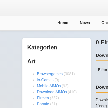
Home
News
Cha
0 Ei
Kategorien
Down
Art
Filter
Browsergames
(3081)
io-Games
(9)
Mobile-MMOs
(92)
Down
Download-MMOs
(410)
Firmen
(337)
Downlo
Portale
(31)
flüssi