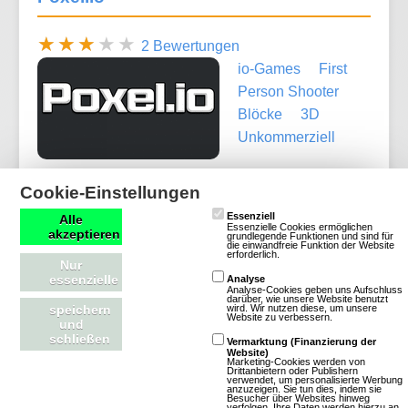
2 Bewertungen
io-Games
First
Person Shooter
Blöcke
3D
Unkommerziell
Cookie-Einstellungen
Mehr über Poxel.io
Essenziell
Alle
Essenzielle Cookies ermöglichen
akzeptieren
grundlegende Funktionen und sind für
die einwandfreie Funktion der Website
erforderlich.
Nur
essenzielle
Analyse
First Person Shooter Spiele
Analyse-Cookies geben uns Aufschluss
darüber, wie unsere Website benutzt
wird. Wir nutzen diese, um unsere
speichern
Website zu verbessern.
und
First Person Shooter (FPS) bieten eine intensive und
schließen
Vermarktung (Finanzierung der
Website)
immersive Spielerfahrung, bei der Spieler aus der
Marketing-Cookies werden von
Drittanbietern oder Publishern
verwendet, um personalisierte Werbung
Perspektive ihres Charakters in actiongeladenen
anzuzeigen. Sie tun dies, indem sie
Besucher über Websites hinweg
Kämpfen agieren. Sie zeichnen sich durch dynamische
verfolgen. Ihre Daten werden hierzu an