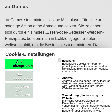
.io-Games
.io-Games sind minimalistische Multiplayer-Titel, die auf
sofortige Action ohne Anmeldung setzen. Sie zeichnen
sich durch ein simples „Essen-oder-Gegessen-werden“-
Prinzip aus, bei dem man in Echtzeit gegen Spieler
weltweit antritt, um die Bestenliste zu dominieren. Dank
HTML5 starten sie in Sekunden direkt im Browser und
Cookie-Einstellungen
sind ideal für schnelle Runden zwischendurch. .io-Games
Essenziell
Alle
bieten unkomplizierten Spielspaß mit Fokus auf
Essenzielle Cookies ermöglichen
akzeptieren
grundlegende Funktionen und sind für
die einwandfreie Funktion der Website
Geschicklichkeit und Strategie, perfekt für alle, die sofort
erforderlich.
Nur
loslegen wollen.
essenzielle
Analyse
Analyse-Cookies geben uns Aufschluss
darüber, wie unsere Website benutzt
wird. Wir nutzen diese, um unsere
speichern
Block-.io-Games
Website zu verbessern.
und
schließen
Vermarktung (Finanzierung der
Website)
Blocky-Spiele bieten eine einzigartige Spielerfahrung, die
Marketing-Cookies werden von
Drittanbietern oder Publishern
verwendet, um personalisierte Werbung
von einer minimalistischen, blockartigen Ästhetik geprägt
anzuzeigen. Sie tun dies, indem sie
Besucher über Websites hinweg