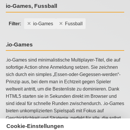
io-Games, Fussball
Filter:
io-Games
Fussball
.io-Games
.io-Games sind minimalistische Multiplayer-Titel, die auf
sofortige Action ohne Anmeldung setzen. Sie zeichnen
sich durch ein simples „Essen-oder-Gegessen-werden“-
Prinzip aus, bei dem man in Echtzeit gegen Spieler
weltweit antritt, um die Bestenliste zu dominieren. Dank
HTML5 starten sie in Sekunden direkt im Browser und
sind ideal für schnelle Runden zwischendurch. .io-Games
bieten unkomplizierten Spielspaß mit Fokus auf
Geschicklichkeit und Strategie, perfekt für alle, die sofort
loslegen wollen.
Cookie-Einstellungen