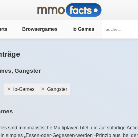
rts
Browsergames
io Games
nträge
mes, Gangster
:
io-Games
Gangster
Games
es sind minimalistische Multiplayer-Titel, die auf sofortige Ac
in simples „Essen-oder-Gegessen-werden“-Prinzip aus, bei dem 