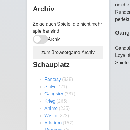
um die 
Archiv
Runden
perfekt
Zeige auch Spiele, die nicht mehr
spielbar sind
Gang
Archiv
Gangste
zum Browsergame-Archiv
Loyalit
Spieler
Schauplatz
Fantasy
(928)
SciFi
(721)
Gangster
(337)
Krieg
(265)
Anime
(235)
Wisim
(222)
Altertum
(152)