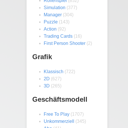
Rollenspiel
(852)
Simulation
(377)
Manager
(304)
Puzzle
(143)
Action
(92)
Trading Cards
(16)
First Person Shooter
(2)
Grafik
Klassisch
(722)
2D
(627)
3D
(265)
Geschäftsmodell
Free To Play
(1707)
Unkommerziell
(345)