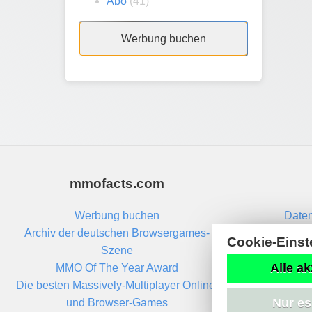
Abo
(41)
Werbung buchen
mmofacts.com
Werbung buchen
Daten
Archiv der deutschen Browsergames-
Cookie-Einst
Szene
Alle ak
MMO Of The Year Award
Die besten Massively-Multiplayer Online-
Nur es
und Browser-Games