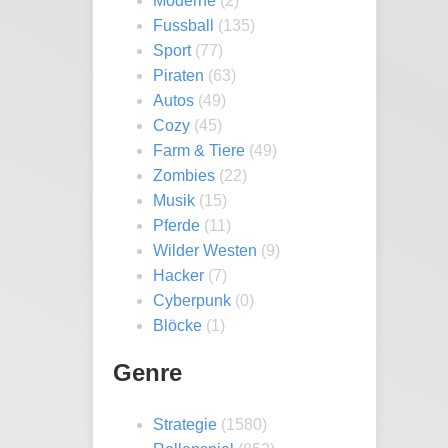
Moderne
(2)
Fussball
(135)
Sport
(77)
Piraten
(63)
Autos
(49)
Cozy
(45)
Farm & Tiere
(49)
Zombies
(22)
Musik
(15)
Pferde
(11)
Wilder Westen
(9)
Hacker
(7)
Cyberpunk
(0)
Blöcke
(1)
Genre
Strategie
(1580)