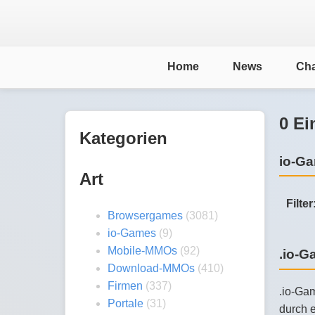
Home
News
Cha
0 Ei
Kategorien
io-Ga
Art
Filter
Browsergames
(3081)
io-Games
(9)
Mobile-MMOs
(92)
.io-
Download-MMOs
(410)
Firmen
(337)
.io-Gam
Portale
(31)
durch e