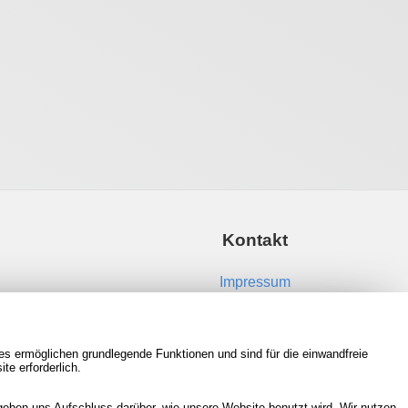
Kontakt
Impressum
Kontakt aufnehmen
es ermöglichen grundlegende Funktionen und sind für die einwandfreie
RSS Feeds
te erforderlich.
Neue Spiele in der Datenbank
eben uns Aufschluss darüber, wie unsere Website benutzt wird. Wir nutzen