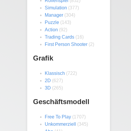
Rollenspiel
(852)
Simulation
(377)
Manager
(304)
Puzzle
(143)
Action
(92)
Trading Cards
(16)
First Person Shooter
(2)
Grafik
Klassisch
(722)
2D
(627)
3D
(265)
Geschäftsmodell
Free To Play
(1707)
Unkommerziell
(345)