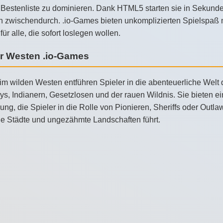
Bestenliste zu dominieren. Dank HTML5 starten sie in Sekunden
 zwischendurch. .io-Games bieten unkomplizierten Spielspaß mi
 für alle, die sofort loslegen wollen.
r Westen .io-Games
 im wilden Westen entführen Spieler in die abenteuerliche Wel
s, Indianern, Gesetzlosen und der rauen Wildnis. Sie bieten ei
ng, die Spieler in die Rolle von Pionieren, Sheriffs oder Outlaw
ge Städte und ungezähmte Landschaften führt.