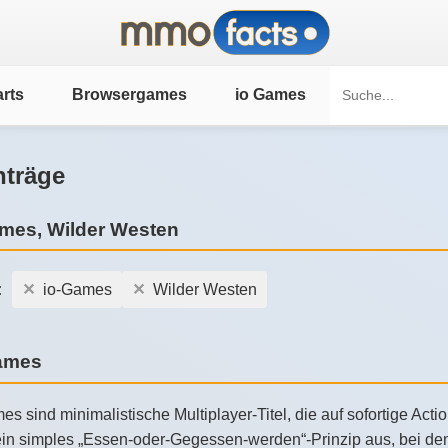
rts
Browsergames
io Games
nträge
mes, Wilder Westen
:
io-Games
Wilder Westen
Games
es sind minimalistische Multiplayer-Titel, die auf sofortige Ac
in simples „Essen-oder-Gegessen-werden“-Prinzip aus, bei dem 