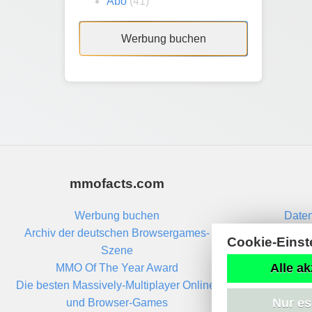
Abo
(41)
Werbung buchen
mmofacts.com
Werbung buchen
Daten
Archiv der deutschen Browsergames-
Cookie-Einst
Szene
Alle ak
MMO Of The Year Award
Die besten Massively-Multiplayer Online-
Nur es
und Browser-Games