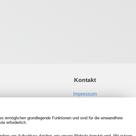
Kontakt
Impressum
Kontakt aufnehmen
es ermöglichen grundlegende Funktionen und sind für die einwandfreie
RSS Feeds
te erforderlich.
Neue Spiele in der Datenbank
eben uns Aufschluss darüber, wie unsere Website benutzt wird. Wir nutzen