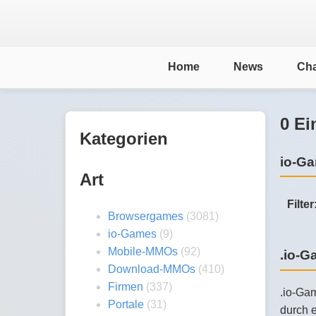
Home
News
Cha
0 Ei
Kategorien
io-Ga
Art
Filter
Browsergames
(3081)
io-Games
(9)
Mobile-MMOs
(92)
.io-
Download-MMOs
(410)
Firmen
(337)
.io-Gam
Portale
(31)
durch e