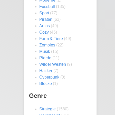
Moderne
(2)
Fussball
(135)
Sport
(77)
Piraten
(63)
Autos
(49)
Cozy
(45)
Farm & Tiere
(49)
Zombies
(22)
Musik
(15)
Pferde
(11)
Wilder Westen
(9)
Hacker
(7)
Cyberpunk
(0)
Blöcke
(1)
Genre
Strategie
(1580)