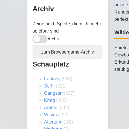
um die 
Archiv
Runden
perfekt
Zeige auch Spiele, die nicht mehr
spielbar sind
Wilde
Archiv
Spiele
zum Browsergame-Archiv
Cowboy
Erkundu
Schauplatz
staubi
Fantasy
(928)
SciFi
(721)
Gangster
(337)
Krieg
(265)
Anime
(235)
Wisim
(222)
Altertum
(152)