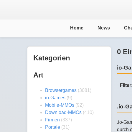
Home
News
Cha
0 Ei
Kategorien
io-G
Art
Filter
Browsergames
(3081)
io-Games
(9)
Mobile-MMOs
(92)
.io-
Download-MMOs
(410)
Firmen
(337)
.io-Gam
Portale
(31)
durch e