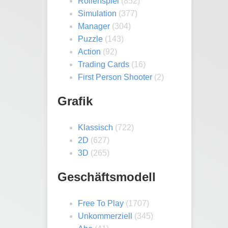
Rollenspiel
(852)
Simulation
(377)
Manager
(304)
Puzzle
(143)
Action
(92)
Trading Cards
(16)
First Person Shooter
(2)
Grafik
Klassisch
(722)
2D
(627)
3D
(265)
Geschäftsmodell
Free To Play
(1707)
Unkommerziell
(345)