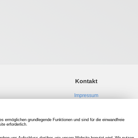
Kontakt
Impressum
Kontakt aufnehmen
es ermöglichen grundlegende Funktionen und sind für die einwandfreie
RSS Feeds
te erforderlich.
Neue Spiele in der Datenbank
eben uns Aufschluss darüber, wie unsere Website benutzt wird. Wir nutzen