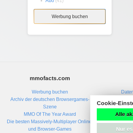
Abo
(41)
Werbung buchen
mmofacts.com
Werbung buchen
Daten
Archiv der deutschen Browsergames-
Cookie-Einst
Szene
Alle ak
MMO Of The Year Award
Die besten Massively-Multiplayer Online-
Nur es
und Browser-Games