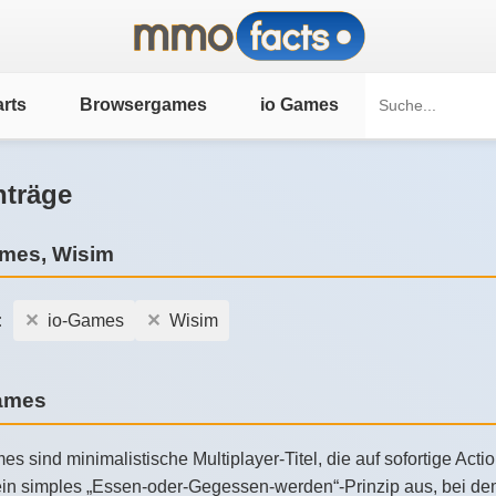
rts
Browsergames
io Games
nträge
ames, Wisim
:
io-Games
Wisim
Games
es sind minimalistische Multiplayer-Titel, die auf sofortige Ac
in simples „Essen-oder-Gegessen-werden“-Prinzip aus, bei dem 