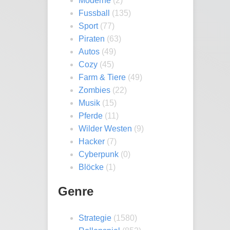
Moderne
(2)
Fussball
(135)
Sport
(77)
Piraten
(63)
Autos
(49)
Cozy
(45)
Farm & Tiere
(49)
Zombies
(22)
Musik
(15)
Pferde
(11)
Wilder Westen
(9)
Hacker
(7)
Cyberpunk
(0)
Blöcke
(1)
Genre
Strategie
(1580)