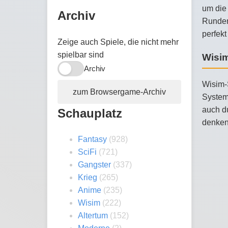
um die 
Archiv
Runden
perfekt
Zeige auch Spiele, die nicht mehr
spielbar sind
Wisi
Archiv
Wisim-S
zum Browsergame-Archiv
System
auch du
Schauplatz
denken
Fantasy
(928)
SciFi
(721)
Gangster
(337)
Krieg
(265)
Anime
(235)
Wisim
(222)
Altertum
(152)