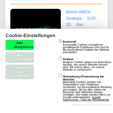
Mobile-MMOs
Strategie
SciFi
3D
Abo
Cookie-Einstellungen
Essenziell
Alle
Essenzielle Cookies ermöglichen
akzeptieren
grundlegende Funktionen und sind für
die einwandfreie Funktion der Website
erforderlich.
Nur
essenzielle
Analyse
Analyse-Cookies geben uns Aufschluss
darüber, wie unsere Website benutzt
wird. Wir nutzen diese, um unsere
speichern
Website zu verbessern.
Mehr über Vendetta Online
und
schließen
Vermarktung (Finanzierung der
Website)
Marketing-Cookies werden von
Drittanbietern oder Publishern
verwendet, um personalisierte Werbung
anzuzeigen. Sie tun dies, indem sie
Besucher über Websites hinweg
Mobile Games
verfolgen. Ihre Daten werden hierzu an
Google weitergegeben.
Google
Datenschutz - Liste der Werbepartner
Impressum
|
Datenschutzerklärung
Mobile Games sind für Smartphones und Tablets