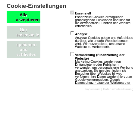
für Spieler, die Flexibilität und Zugänglichkeit schätzen.
Cookie-Einstellungen
Essenziell
Alle
Trading Cards Mobile-MMOs
Essenzielle Cookies ermöglichen
akzeptieren
grundlegende Funktionen und sind für
die einwandfreie Funktion der Website
erforderlich.
Nur
Trading Card Games (TCGs) bieten eine strategische
essenzielle
Analyse
Analyse-Cookies geben uns Aufschluss
Spielerfahrung, bei der Spieler virtuelle Karten sammeln,
darüber, wie unsere Website benutzt
wird. Wir nutzen diese, um unsere
speichern
tauschen und in spannenden Duellen einsetzen können.
Website zu verbessern.
und
schließen
Sie zeichnen sich durch komplexe Spielmechaniken,
Vermarktung (Finanzierung der
Website)
Marketing-Cookies werden von
eine Vielzahl von Karten und oft auch durch soziale
Drittanbietern oder Publishern
verwendet, um personalisierte Werbung
Interaktionen aus, die Spieler in eine Welt voller
anzuzeigen. Sie tun dies, indem sie
Besucher über Websites hinweg
verfolgen. Ihre Daten werden hierzu an
Möglichkeiten und Herausforderungen eintauchen
Google weitergegeben.
Google
Datenschutz - Liste der Werbepartner
lassen. TCGs sind ideal für Spieler, die gerne strategisch
Impressum
|
Datenschutzerklärung
denken und ihre Sammlung erweitern möchten.
mmofacts.com
Mitmachen