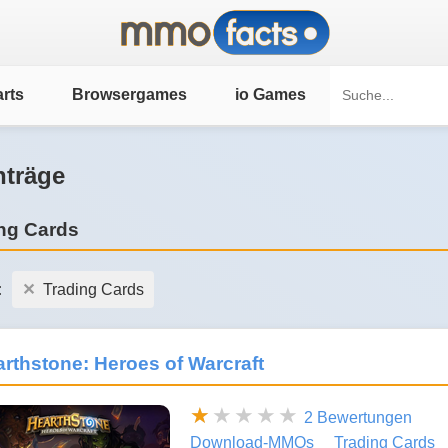
rts
Browsergames
io Games
nträge
ng Cards
:
Trading Cards
rthstone: Heroes of Warcraft
2 Bewertungen
Download-MMOs
Trading Cards