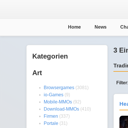
Home
News
Cha
3 Ei
Kategorien
Tradi
Art
Filter
Browsergames
(3081)
io-Games
(9)
Mobile-MMOs
(92)
Hea
Download-MMOs
(410)
Firmen
(337)
Portale
(31)