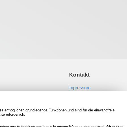
Kontakt
Impressum
Kontakt aufnehmen
es ermöglichen grundlegende Funktionen und sind für die einwandfreie
RSS Feeds
te erforderlich.
Neue Spiele in der Datenbank
eben uns Aufschluss darüber, wie unsere Website benutzt wird. Wir nutzen