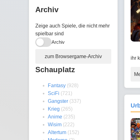
Archiv
Zeige auch Spiele, die nicht mehr
spielbar sind
Archiv
zum Browsergame-Archiv
ihr 
Schauplatz
Me
Fantasy
(928)
SciFi
(721)
Gangster
(337)
Urb
Krieg
(265)
Anime
(235)
Wisim
(222)
Altertum
(152)