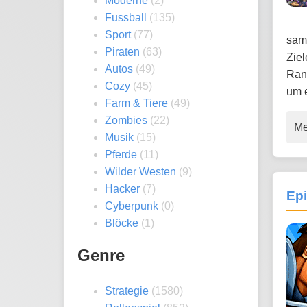
Moderne
(2)
Fussball
(135)
Sport
(77)
samm
Piraten
(63)
Ziel
Autos
(49)
Ran
Cozy
(45)
um 
Farm & Tiere
(49)
Zombies
(22)
Me
Musik
(15)
Pferde
(11)
Wilder Westen
(9)
Hacker
(7)
Epi
Cyberpunk
(0)
Blöcke
(1)
Genre
Strategie
(1580)