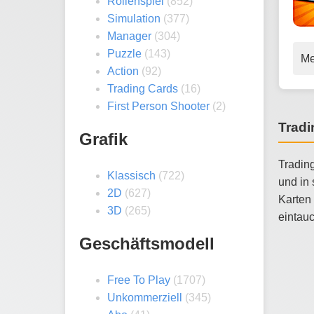
Rollenspiel
(852)
Simulation
(377)
Manager
(304)
Puzzle
(143)
Me
Action
(92)
Trading Cards
(16)
First Person Shooter
(2)
Tradi
Grafik
Trading
Klassisch
(722)
und in
2D
(627)
Karten 
3D
(265)
eintau
Geschäftsmodell
Free To Play
(1707)
Unkommerziell
(345)