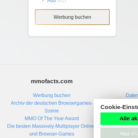
Abo
(41)
Werbung buchen
mmofacts.com
Werbung buchen
Daten
Archiv der deutschen Browsergames-
Cookie-Einst
Szene
Alle ak
MMO Of The Year Award
Die besten Massively-Multiplayer Online-
Nur es
und Browser-Games