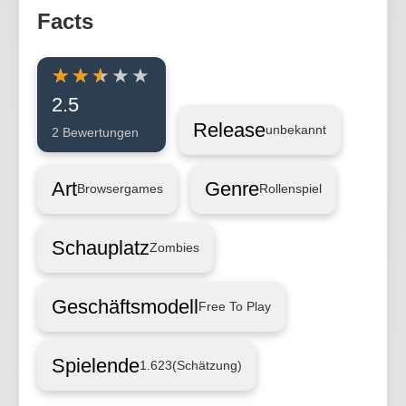
Facts
2.5
Release
unbekannt
2 Bewertungen
Art
Genre
Browsergames
Rollenspiel
Schauplatz
Zombies
Geschäftsmodell
Free To Play
Spielende
1.623
(Schätzung)