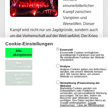
einunerbitterlicher
Kampf zwischen
Vampiren und
Werwölfen. Dieser
Kampf wird nicht nur um Jagdgründe, sondern auch
um die Vorherrschaft auf der Welt geführt. Der Krieg
zwischen Vampire und Werwölfe, wird nun auch in
Cookie-Einstellungen
den Weiten des Internets weitergeführt und Du hast
Essenziell
Alle
Essenzielle Cookies ermöglichen
nun die Möglichkeit, Dich einer Seite
akzeptieren
grundlegende Funktionen und sind für
die einwandfreie Funktion der Website
anzuschließen! Schließ Dich dem Clan der
erforderlich.
Nur
Vampire oder dem Clan der Werwölfe an,
essenzielle
Analyse
Analyse-Cookies geben uns Aufschluss
durchstreife das Internet nach Opfern, errichte Dir
darüber, wie unsere Website benutzt
wird. Wir nutzen diese, um unsere
speichern
Website zu verbessern.
ein eigenes Domizil und g…
und
schließen
Vermarktung (Finanzierung der
Website)
Marketing-Cookies werden von
Mehr über MonstersGame
Drittanbietern oder Publishern
verwendet, um personalisierte Werbung
anzuzeigen. Sie tun dies, indem sie
Besucher über Websites hinweg
verfolgen. Ihre Daten werden hierzu an
Google weitergegeben.
Google
Datenschutz - Liste der Werbepartner