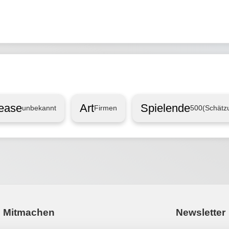
ease
Art
Spielende
unbekannt
Firmen
500
(Schätz
Mitmachen
Newsletter