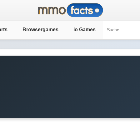
rts
Browsergames
io Games