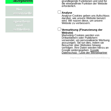
akzeptieren
grundlegende Funktionen und sind für
die einwandfreie Funktion der Website
erforderlich.
Nur
essenzielle
Analyse
Analyse-Cookies geben uns Aufschluss
darüber, wie unsere Website benutzt
wird. Wir nutzen diese, um unsere
speichern
Website zu verbessern.
und
schließen
Vermarktung (Finanzierung der
Website)
Marketing-Cookies werden von
Drittanbietern oder Publishern
verwendet, um personalisierte Werbung
anzuzeigen. Sie tun dies, indem sie
Besucher über Websites hinweg
verfolgen. Ihre Daten werden hierzu an
Google weitergegeben.
Google
Datenschutz - Liste der Werbepartner
Impressum
|
Datenschutzerklärung
(06.08.2026, 15:25:56) Wir haben spannende
Neuerungen für dich vorbereitet! Entdecke, was die
Version 13.0.0 alles bietet und wie sie dein
Spielvergnügen steigern kann. Lass dich
überraschen!
Artikel lesen