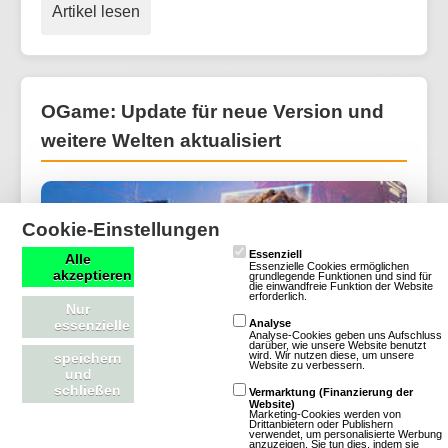
Artikel lesen
OGame: Update für neue Version und
weitere Welten aktualisiert
Cookie-Einstellungen
Essenziell
Alle
Essenzielle Cookies ermöglichen
akzeptieren
grundlegende Funktionen und sind für
die einwandfreie Funktion der Website
erforderlich.
Nur
essenzielle
Analyse
Analyse-Cookies geben uns Aufschluss
darüber, wie unsere Website benutzt
wird. Wir nutzen diese, um unsere
speichern
Website zu verbessern.
und
schließen
Vermarktung (Finanzierung der
Website)
Marketing-Cookies werden von
Drittanbietern oder Publishern
verwendet, um personalisierte Werbung
(06.08.2026, 15:25:56) Wir haben spannende
anzuzeigen. Sie tun dies, indem sie