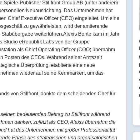
 Spiele-Publisher Stillfront Group AB (unter anderem
r personellen Neuausrichtung. Das Unternehmen hat
uen Chief Executive Officer (CEO) eingeleitet. Um eine
sgeschäft zu gewährleisten, wird der amtierende
en Stabübergabe weiterführen.Alexis Bonte kam im Jahr
es Studio eRepublik Labs von der Gruppe
tation als Chief Operating Officer (COO) übernahm
den Posten des CEOs. Während seiner Amtszeit
rategische Überprüfung, etablierte eine neue
ternehmen wieder auf seine Kernmarken, um das
nds von Stillfront, dankte dem scheidenden Chef für
 seinen bedeutenden Beitrag zu Stillfront während
ehmen danken, zuletzt als CEO. Alexis übernahm die
und hat das Unternehmen mit großer Professionalität
nde Phase des strategischen und organisatorischen