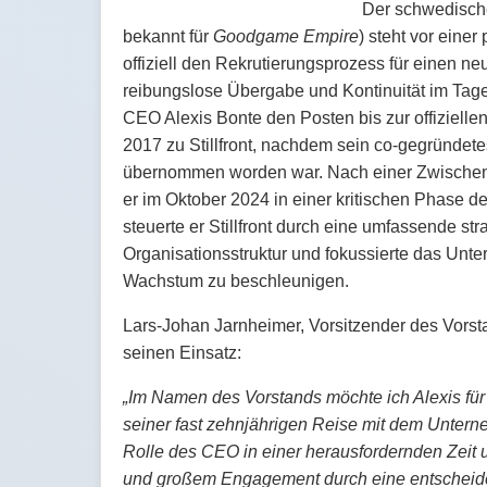
Der schwedische
bekannt für
Goodgame Empire
) steht vor eine
offiziell den Rekrutierungsprozess für einen ne
reibungslose Übergabe und Kontinuität im Tage
CEO Alexis Bonte den Posten bis zur offiziell
2017 zu Stillfront, nachdem sein co-gegründet
übernommen worden war. Nach einer Zwischens
er im Oktober 2024 in einer kritischen Phase 
steuerte er Stillfront durch eine umfassende st
Organisationsstruktur und fokussierte das Un
Wachstum zu beschleunigen.
Lars-Johan Jarnheimer, Vorsitzender des Vorsta
seinen Einsatz:
„Im Namen des Vorstands möchte ich Alexis für
seiner fast zehnjährigen Reise mit dem Untern
Rolle des CEO in einer herausfordernden Zeit 
und großem Engagement durch eine entscheide