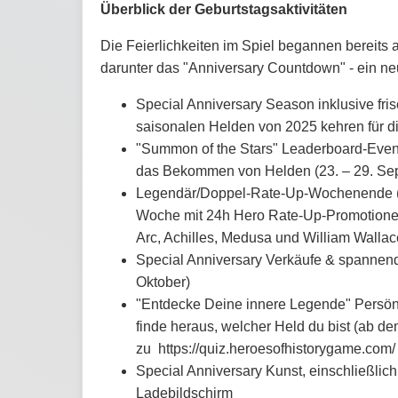
Überblick der Geburtstagsaktivitäten
Die Feierlichkeiten im Spiel begannen bereits
darunter das "Anniversary Countdown" - ein ne
Special Anniversary Season inklusive fris
saisonalen Helden von 2025 kehren für di
"Summon of the Stars" Leaderboard-Event
das Bekommen von Helden (23. – 29. Sep
Legendär/Doppel-Rate-Up-Wochenende (2
Woche mit 24h Hero Rate-Up-Promotionen, 
Arc, Achilles, Medusa und William Wallac
Special Anniversary Verkäufe & spannen
Oktober)
"Entdecke Deine innere Legende" Persönl
finde heraus, welcher Held du bist (ab 
zu ​ https://quiz.heroesofhistorygame.com/ 
Special Anniversary Kunst, einschließlic
Ladebildschirm