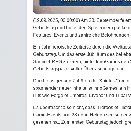
(19.09.2025, 00:00:00) Am 23. September feiert
Geburtstag und bietet den Spielern ein packe
Features, Events und zahlreiche Belohnungen.
Ein Jahr heroische Zeitreise durch die Weltgesc
Geburtstag. ​Um das erste Jubiläum des belieb
Sammel-RPG zu feiern, bietet InnoGames den 2 M
Geburtstagspaket voller Überraschungen an.
Durch das genaue Zuhören der Spieler-Communit
spannender neuer Inhalte ist InnoGames, ein H
Hits wie Forge of Empires, Elvenar und Tribal W
Es überrascht also nicht, dass "Heroes of Histo
Game-Events und 28 neue Helden seit seiner w
gesehen hat. Zum ersten Geburtstag jedoch grei